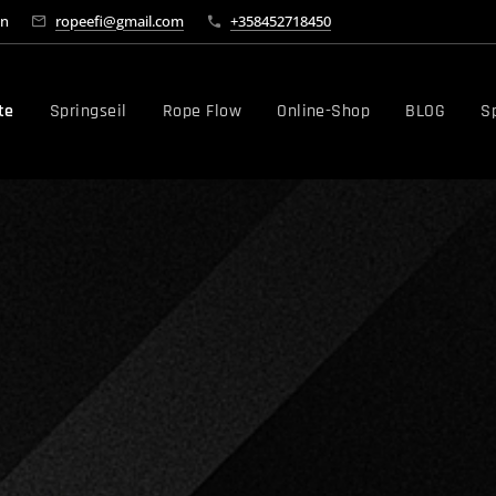
en
ropeefi@gmail.com
+358452718450
te
Springseil
Rope Flow
Online-Shop
BLOG
Sp