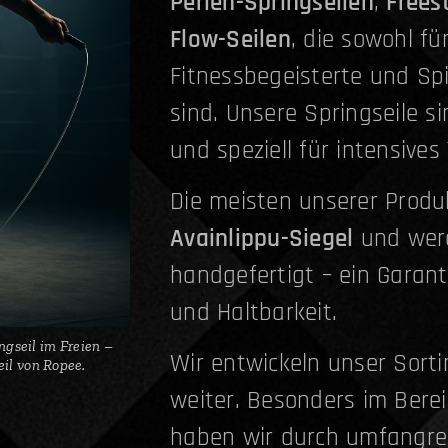
Perlen-Springseilen
,
Frees
Flow-Seilen
, die sowohl fü
Fitnessbegeisterte und Sp
sind. Unsere Springseile si
und speziell für intensives
Die meisten unserer Produ
Avainlippu-Siegel
und werd
handgefertigt – ein Garant
und Haltbarkeit.
ngseil im Freien –
Wir entwickeln unser Sorti
il von Ropee.
weiter. Besonders im Bere
haben wir durch umfangrei