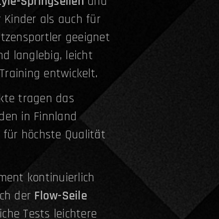
tyle-Springseilen
und
r Kinder als auch für
itzensportler geeignet
nd langlebig, leicht
 Training entwickelt.
kte tragen das
en in Finnland
 für höchste Qualität
ment kontinuierlich
ich der
Flow-Seile
che Tests leichtere