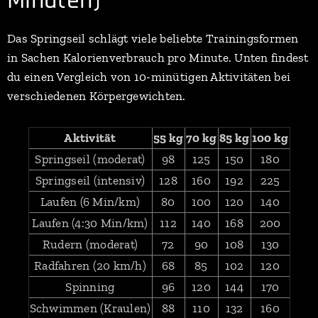
Minuten)
Das Springseil schlägt viele beliebte Trainingsformen
in Sachen Kalorienverbrauch pro Minute. Unten findest
du einen Vergleich von 10-minütigen Aktivitäten bei
verschiedenen Körpergewichten.
Aktivität
55 kg
70 kg
85 kg
100 kg
Springseil (moderat)
98
125
150
180
Springseil (intensiv)
128
160
192
225
Laufen (6 Min/km)
80
100
120
140
Laufen (4:30 Min/km)
112
140
168
200
Rudern (moderat)
72
90
108
130
Radfahren (20 km/h)
68
85
102
120
Spinning
96
120
144
170
Schwimmen (Kraulen)
88
110
132
160