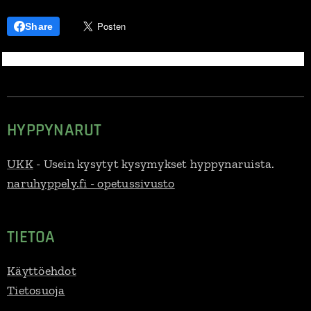
Share
HYPPYNARUT
UKK
- Usein kysytyt kysymykset hyppynaruista.
naruhyppely.fi - opetussivusto
TIETOA
Käyttöehdot
Tietosuoja