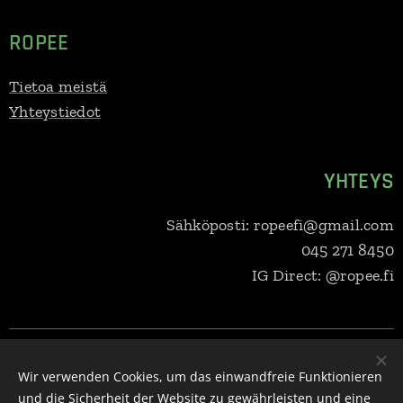
ROPEE
Tietoa meistä
Yhteystiedot
YHTEYS
Sähköposti: ropeefi@gmail.com
045 271 8450
IG Direct: @ropee.fi
Ropee Oy, Selkärannantie 14b, 83100 Liperi, 045 271 8450,
ropeefi@gmail.com
Y-tunnus:
3279707-7
Wir verwenden Cookies, um das einwandfreie Funktionieren
und die Sicherheit der Website zu gewährleisten und eine
Cookies