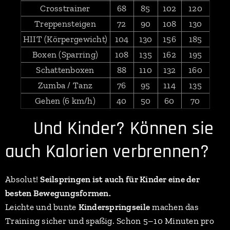
Crosstrainer
68
85
102
120
Treppensteigen
72
90
108
130
HIIT (Körpergewicht)
104
130
156
185
Boxen (Sparring)
108
135
162
195
Schattenboxen
88
110
132
160
Zumba / Tanz
76
95
114
135
Gehen (6 km/h)
40
50
60
70
👧 Und Kinder? Können sie
auch Kalorien verbrennen?
Absolut!
Seilspringen ist auch für Kinder eine der
besten Bewegungsformen.
Leichte und bunte
Kinderspringseile
machen das
Training sicher und spaßig. Schon 5–10 Minuten pro