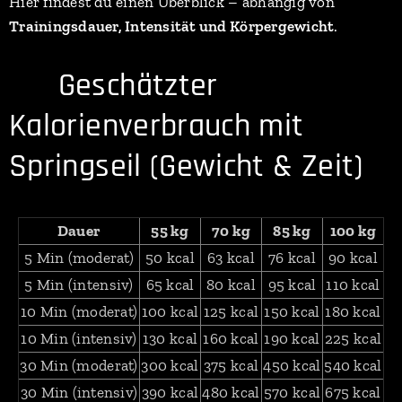
Hier findest du einen Überblick – abhängig von
Trainingsdauer, Intensität und Körpergewicht
.
🔥 Geschätzter
Kalorienverbrauch mit
Springseil (Gewicht & Zeit)
Dauer
55 kg
70 kg
85 kg
100 kg
5 Min (moderat)
50 kcal
63 kcal
76 kcal
90 kcal
5 Min (intensiv)
65 kcal
80 kcal
95 kcal
110 kcal
10 Min (moderat)
100 kcal
125 kcal
150 kcal
180 kcal
10 Min (intensiv)
130 kcal
160 kcal
190 kcal
225 kcal
30 Min (moderat)
300 kcal
375 kcal
450 kcal
540 kcal
30 Min (intensiv)
390 kcal
480 kcal
570 kcal
675 kcal