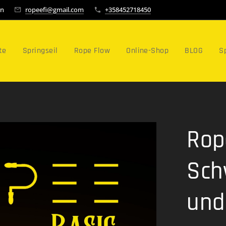
en
ropeefi@gmail.com
+358452718450
te
Springseil
Rope Flow
Online-Shop
BLOG
Sp
Rop
Sch
und