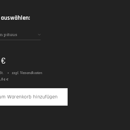
 auswählen:
n pituus
€
St.
zzgl. Versandkosten
9,84 €
um Warenkorb hinzufügen