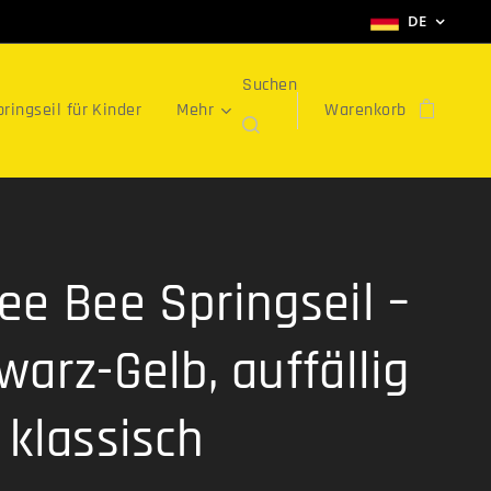
DE
Suchen
ringseil für Kinder
Mehr
Warenkorb
ee Bee Springseil –
warz-Gelb, auffällig
 klassisch