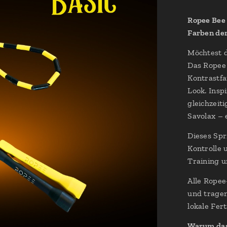
Ropee Bee
Farben der
Möchtest d
Das Ropee 
Kontrastfa
Look. Insp
gleichzeit
Savolax – 
Dieses Spri
Kontrolle 
Training 
Alle Ropee
und tragen
lokale Fer
Warum das