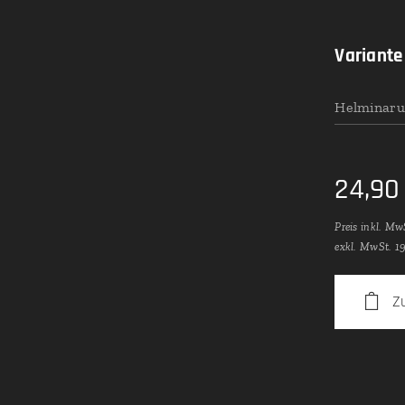
Variante
Helminaru
24,90
Preis inkl. Mw
exkl. MwSt. 1
Z