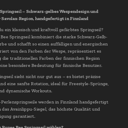
 Springseil – Schwarz-gelbes Wespendesign und
 Savolax-Region, handgefertigt in Finnland
u ein klassisch und kraftvoll gefärbtes Springseil?
Bee Springseil kombiniert die starke Schwarz-Gelb-
rbe und schafft so einen auffälligen und energischen
iriert von den Farben der Wespe, repräsentiert es
ig die traditionellen Farben der finnischen Region
eine besondere Bedeutung für finnische Benutzer.
ngseil sieht nicht nur gut aus – es bietet präzise
und eine sanfte Rotation, ideal für Freestyle-Sprünge,
und dynamische Workouts.
-Perlenspringseile werden in Finnland handgefertigt
 das Avainlippu-Siegel, das höchste Qualität und
tigung garantiert.
 Ropee Bee Springseil wählen?