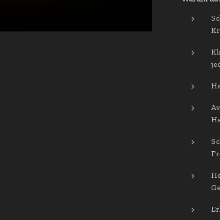
Sc
Kr
Kl
je
Ha
Av
Ha
Sc
Fr
He
Ge
Er