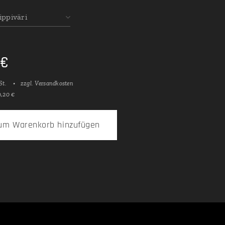
ppiväri
€
St.
zzgl. Versandkosten
0,20 €
um Warenkorb hinzufügen