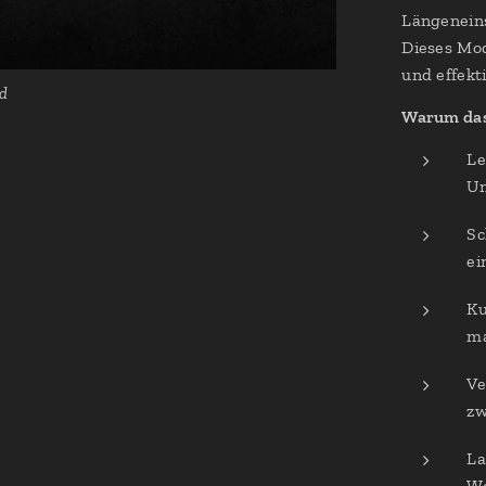
Längeneins
Dieses Mod
und effekt
d
Warum das
Le
Un
Sc
ei
Ku
ma
Ve
zw
La
Wo