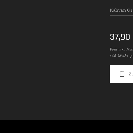
Kahvan Gri
37,90
Preis inkl. Mw
exkl. MwSt. 3
Z