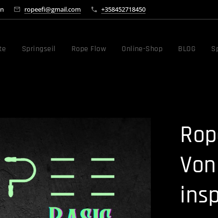
en
ropeefi@gmail.com
+358452718450
te
Springseil
Rope Flow
Online-Shop
BLOG
Sp
Rop
Von
ins