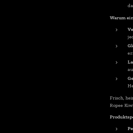
da
Warum ein 
Ve
je
Gl
er
La
au
Ge
He
Frisch, he
Ropee Kiwi
Produktspe
Pe