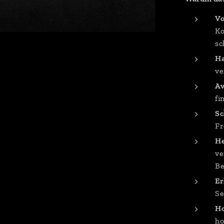
Vo
Ko
sc
Ha
ve
Av
fi
Sc
Fr
He
ve
Be
Er
Se
Ho
ho