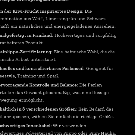
n der Kiwi-Frucht inspiriertes Design
: Die
mbination aus Weiß, Limettengrün und Schwarz
hafft ein natürliches und energiegeladenes Aussehen.
ndgefertigt in Finnland
: Hochwertiges und sorgfältig
rarbeitetes Produkt.
ainlippu-Zertifizierung
: Eine heimische Wahl, die die
nnische Arbeit unterstützt.
hnelles und kontrollierbares Perlenseil
: Geeignet für
eestyle, Training und Spaß.
rvorragende Kontrolle und Balance
: Die Perlen
rteilen das Gewicht gleichmäßig, was eine flüssige
wegung ermöglicht.
hältlich in 8 verschiedenen Größen
: Kein Bedarf, das
il anzupassen, wählen Sie einfach die richtige Größe.
chwertiges Innenkabel
: Wir verwenden
chwertiges Polyesterseil von Piippo oder Finn-Nauha,