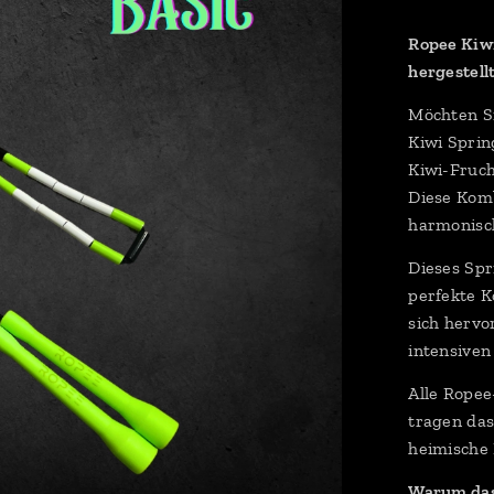
Ropee Kiwi
hergestell
Möchten Si
Kiwi Sprin
Kiwi-Fruc
Diese Komb
harmonisc
Dieses Spr
perfekte K
sich hervo
intensiven
Alle Ropee
tragen das
heimische 
Warum das