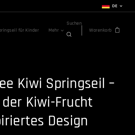
DE
Suchen
ringseil für Kinder
Mehr
Warenkorb
ee Kiwi Springseil –
 der Kiwi-Frucht
piriertes Design