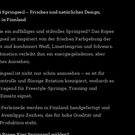
 Springseil – Frisches und natürliches Design,
t in Finnland
e ein auffälliges und stilvolles Springseil? Das Ropee
gseil ist inspiriert von der frischen Farbgebung der
ht und kombiniert Weiß, Limettengrün und Schwarz.
ination verleiht ihm ein energiegeladenes, aber
hes Aussehen.
ingseil ist nicht nur schön anzusehen – es ist für
ontrolle und flüssige Rotation konzipiert, wodurch es
rragend für Freestyle-Sprünge, Training und
 Einsatz eignet.
-Perlenseile werden in Finnland handgefertigt und
 Avainlippu-Zeichen, das für hohe Qualität und
Produktion steht.
 Ropee Kiwi Springseil wählen?