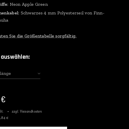
iffe
: Neon Apple Green
nenkabel
: Schwarzes 4 mm Polyesterseil von Finn-
auha
hten Sie die Größentabelle sorgfältig.
 auswählen:
 länge
€
St.
zzgl. Versandkosten
9,84 €