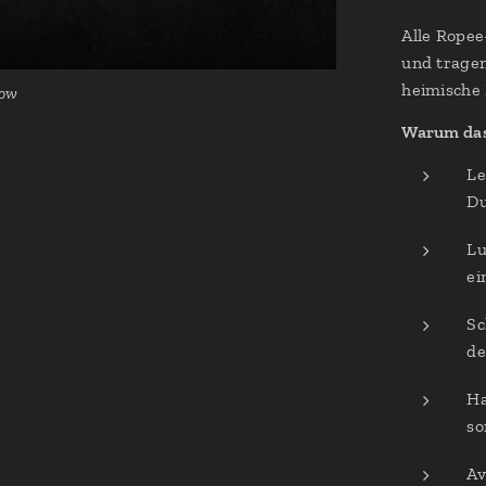
Alle Ropee
und tragen
heimische 
low
Warum das 
Le
Du
Lu
ei
Sc
de
Ha
so
Av