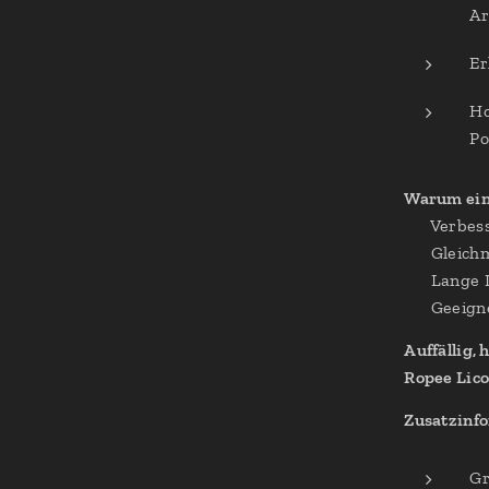
Ar
Er
Ho
Po
Warum ein 
✔ Verbess
✔ Gleichm
✔ Lange L
✔ Geeigne
Auffällig, 
Ropee Lico
Zusatzinf
Gr