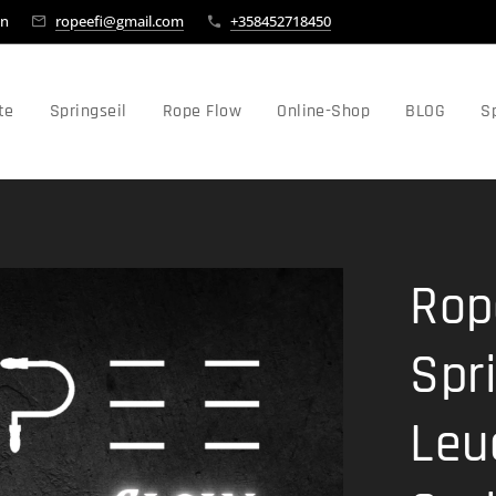
en
ropeefi@gmail.com
+358452718450
te
Springseil
Rope Flow
Online-Shop
BLOG
Sp
Rop
Spri
Leu