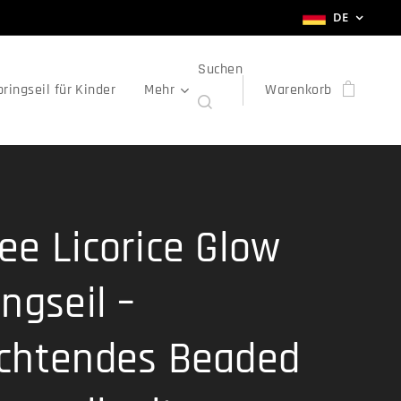
DE
Suchen
ringseil für Kinder
Mehr
Warenkorb
ee Licorice Glow
ngseil –
chtendes Beaded