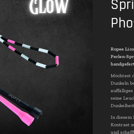
Spr
Pho
Ropee Lico
Perlen-Spr
handgefert
Möchtest d
Dunkeln be
auffällige
seine Leuc
Dunkelheit
In diesem 
Kontrast z
und schaff