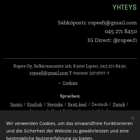
YHTEYS
Sähköposti: ropeefi@gmail.com
045 271 8450
IG Direct: @ropee.fi
Ropee Oy, Selkärannantie 14b, 83100 Liperi, 045 271 8450,
ropeefi@gmail.com
Y-tunnus:
3279707-7
Cookies
Sprachen
Suomi
English
Svenska
Eesti keel
Deutsch
Dansk
Lietuvių kalba
Polski
Latviešu Valoda
Wir verwenden Cookies, um das einwandfreie Funktionieren
Währung
und die Sicherheit der Website zu gewährleisten und eine
EUR €
SEK kr
PLN zł
DKK kr
USD $
CZK Kč
bestmögliche Nutzererfahrung zu bieten.