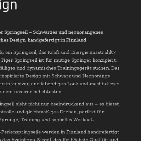
ign
er Springseil – Schwarzes und neonorangenes
ches Design, handgefertigt in Finnland
u ein Springseil, das Kraft und Energie ausstrahlt?
Tiger Springseil ist für mutige Springer konzipiert,
ffälliges und dynamisches Trainingsgerät suchen. Das
 inspirierte Design mit Schwarz und Neonorange
nen intensiven und lebendigen Look und macht dieses
einem unserer beliebtesten.
ingseil sieht nicht nur beeindruckend aus – es bietet
ntrolle und gleichmäßiges Drehen, perfekt für
Sprünge, Training und schnelles Workout.
-Perlenspringseile werden in Finnland handgefertigt
 das Avainlippu-Siegel, das für höchste Qualität und