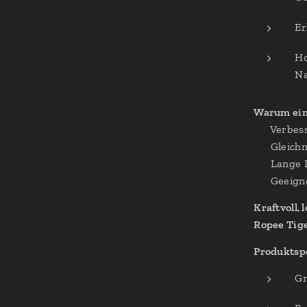
Er
Ho
Na
Warum ein 
✔ Verbess
✔ Gleichm
✔ Lange L
✔ Geeigne
Kraftvoll, 
Ropee Tige
Produktspe
Gr