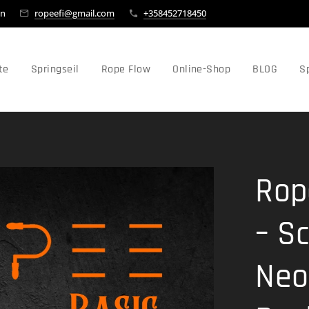
en
ropeefi@gmail.com
+358452718450
te
Springseil
Rope Flow
Online-Shop
BLOG
Sp
Rop
– S
Neo