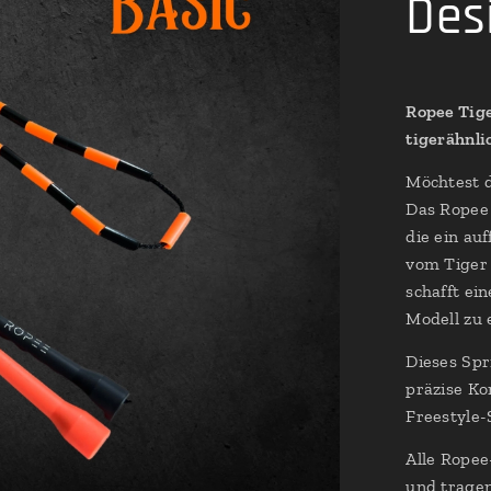
Des
Ropee Tig
tigerähnli
Möchtest d
Das Ropee 
die ein au
vom Tiger
schafft ei
Modell zu 
Dieses Spr
präzise Ko
Freestyle-
Alle Ropee
und tragen