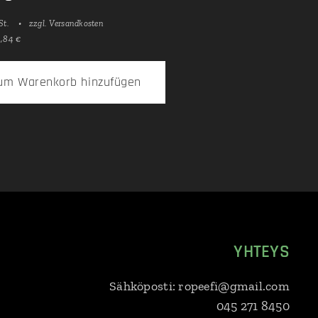
St.
zzgl. Versandkosten
9,84 €
um Warenkorb hinzufügen
YHTEYS
Sähköposti: ropeefi@gmail.com
045 271 8450