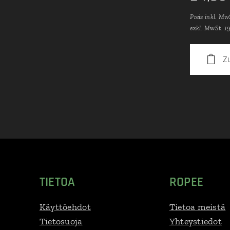
Preis inkl. Mw
exkl. MwSt. 1
Z
TIETOA
ROPEE
Käyttöehdot
Tietoa meistä
Tietosuoja
Yhteystiedot