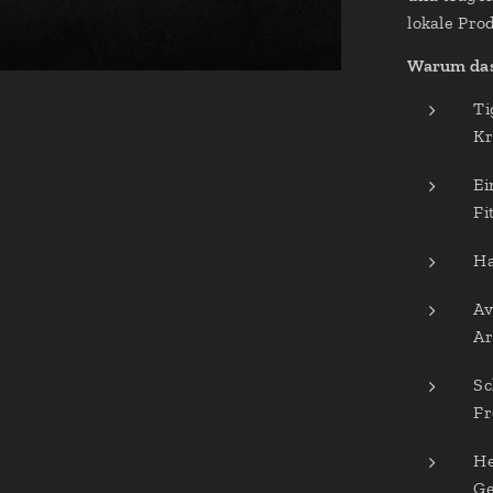
lokale Pro
Warum das
Ti
Kr
Ei
Fi
Ha
Av
Ar
Sc
Fr
He
Ge