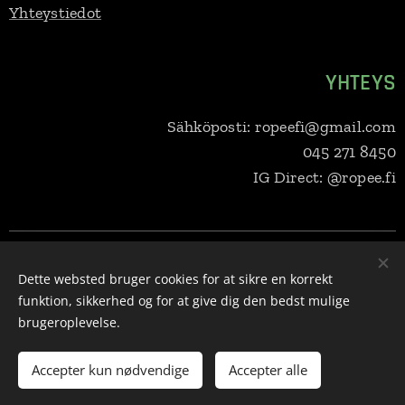
Yhteystiedot
YHTEYS
Sähköposti: ropeefi@gmail.com
045 271 8450
IG Direct: @ropee.fi
Ropee Oy, Selkärannantie 14b, 83100 Liperi, 045 271 8450,
ropeefi@gmail.com
Y-tunnus:
3279707-7
Dette websted bruger cookies for at sikre en korrekt
funktion, sikkerhed og for at give dig den bedst mulige
Cookies
brugeroplevelse.
Sprog
Suomi
English
Svenska
Eesti keel
Deutsch
Dansk
Accepter kun nødvendige
Accepter alle
Lietuvių kalba
Polski
Latviešu Valoda