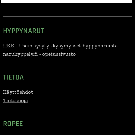
HYPPYNARUT
UKK
- Usein kysytyt kysymykset hyppynaruista.
naruhyppely.fi - opetussivusto
TIETOA
Käyttöehdot
Tietosuoja
ROPEE