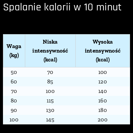
Spalanie kalorii w 10 minut
Niska
Wysoka
Waga
intensywność
intensywność
(kg)
(kcal)
(kcal)
50
70
100
60
85
120
70
100
140
80
115
160
90
130
180
100
145
200