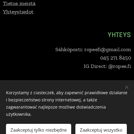
Tietoa meistä
Yhteystiedot
YHTEYS
Sähköposti: ropeefi@gmail.com
045 271 8450
IG Direct: @ropee.fi
Ropee Oy, Selkärannantie 14b, 83100 Liperi, 045 271 8450,
Korzystamy z ciasteczek, aby zapewnić prawidłowe działanie
ropeefi@gmail.com
Y-tunnus:
3279707-7
i bezpieczeństwo strony internetowej, a także
zagwarantować najlepsze możliwe doświadczenia
Ciasteczka
użytkownika.
Języki
Suomi
English
Svenska
Eesti keel
Deutsch
Dansk
Zaakceptuj tylko niezbędne
Zaakceptuj wszystko