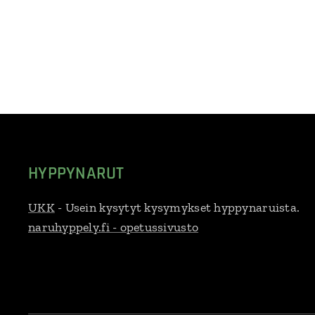
HYPPYNARUT
UKK
- Usein kysytyt kysymykset hyppynaruista.
naruhyppely.fi - opetussivusto