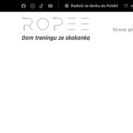
Radość ze skoku do Polski!
r
Strona g
Dom treningu ze skakanką