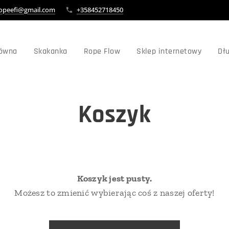
opeefi@gmail.com
+358452718450
łówna
Skakanka
Rope Flow
Sklep internetowy
Dł
Koszyk
Koszyk jest pusty.
Możesz to zmienić wybierając coś z naszej oferty!