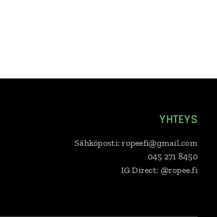
YHTEYS
Sähköposti: ropeefi@gmail.com
045 271 8450
IG Direct: @ropee.fi