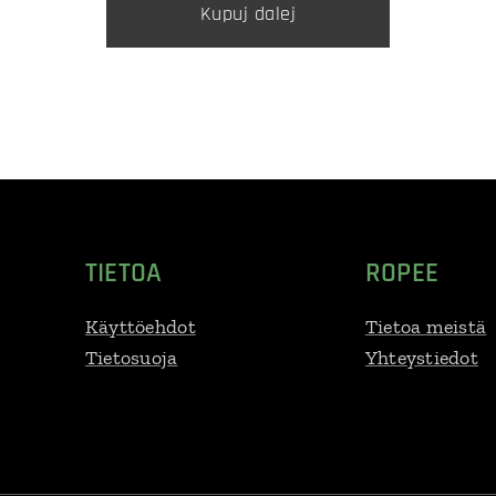
Kupuj dalej
TIETOA
ROPEE
Käyttöehdot
Tietoa meistä
Tietosuoja
Yhteystiedot