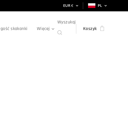
EUR
€
PL
Wyszukaj
ugość skakanki
Więcej
Koszyk