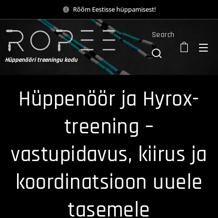
Rõõm Eestisse hüppamisest!
Search
Hüppenööri treeningu kodu
Hüppenöör ja Hyrox-
treening –
vastupidavus, kiirus ja
koordinatsioon uuele
tasemele