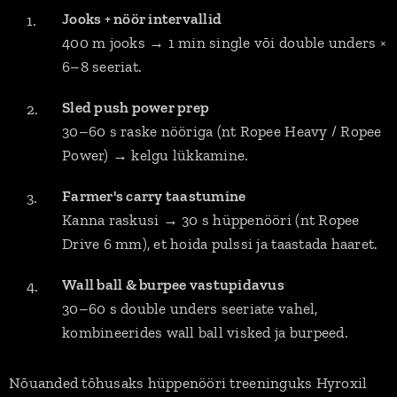
Jooks + nöör intervallid
400 m jooks → 1 min single või double unders ×
6–8 seeriat.
Sled push power prep
30–60 s raske nööriga (nt Ropee Heavy / Ropee
Power) → kelgu lükkamine.
Farmer's carry taastumine
Kanna raskusi → 30 s hüppenööri (nt Ropee
Drive 6 mm), et hoida pulssi ja taastada haaret.
Wall ball & burpee vastupidavus
30–60 s double unders seeriate vahel,
kombineerides wall ball visked ja burpeed.
Nõuanded tõhusaks hüppenööri treeninguks Hyroxil