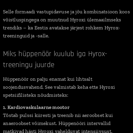
Selle formaadi vastupidavuse ja jõu kombinatsioon koos
võistluspingega on muutnud Hyroxi ülemaailmseks
trendiks – ka Eestis avatakse järjest rohkem Hyrox-
treeninguid ja -salle.
Miks hüppenöör kuulub iga Hyrox-
treeningu juurde
Hüppenöör on palju enamat kui lihtsalt
soojendusvahend. See valmistab keha ette Hyroxi
spetsiifilisteks nõudmisteks:
1. Kardiovaskulaarne mootor
Tõstab pulssi kiiresti ja treenib nii aeroobset kui
anaeroobset võimekust. Hüppenööri intervallid
matkivad hästi Hyroxi vahelduvat intensiivsust.