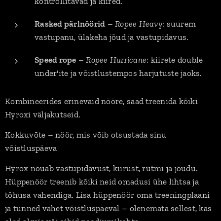
kontrollitavad ja kiired.
Rasked pärlnöörid
–
Ropee Heavy
: suurem
vastupanu, ülakeha jõud ja vastupidavus.
Speed rope
–
Ropee Hurricane
: kiirete double
under'ite ja võistlustempos harjutuste jaoks.
Kombineerides erinevaid nööre, saad treenida kõiki
Hyroxi väljakutseid.
Kokkuvõte – nöör, mis võib otsustada sinu
võistluspäeva
Hyrox nõuab vastupidavust, kiirust, rütmi ja jõudu.
Hüppenöör treenib kõiki neid omadusi ühe lihtsa ja
tõhusa vahendiga. Lisa hüppenöör oma treeningplaani
ja tunned vahet võistluspäeval – olenemata sellest, kas