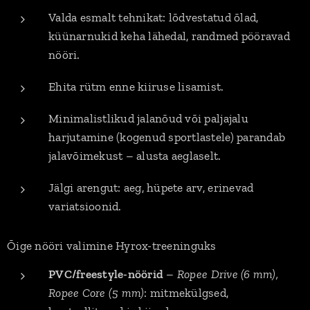
Valda esmalt tehnikat: lõdvestatud õlad,
küünarnukid keha lähedal, randmed pööravad
nööri.
Ehita rütm enne kiiruse lisamist.
Minimalistlikud jalanõud või paljajalu
harjutamine (kogenud sportlastele) parandab
jalavõimekust – alusta aeglaselt.
Jälgi arengut: aeg, hüpete arv, erinevad
variatsioonid.
Õige nööri valimine Hyrox-treeninguks
PVC/freestyle-nöörid
–
Ropee Drive (6 mm),
Ropee Core (5 mm)
: mitmekülgsed,