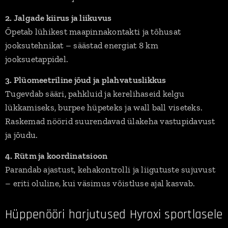
2. Jalgade kiirus ja liikuvus
Õpetab lühikest maapinnakontakti ja tõhusat
jooksutehnikat – säästad energiat 8 km
jooksuetappidel.
3. Plüomeetriline jõud ja plahvatuslikkus
Tugevdab sääri, pahkluid ja kerelihaseid kelgu
lükkamiseks, burpee hüpeteks ja wall ball viseteks.
Raskemad nöörid suurendavad ülakeha vastupidavust
ja jõudu.
4. Rütm ja koordinatsioon
Parandab ajastust, kehakontrolli ja liigutuste sujuvust
– eriti oluline, kui väsimus võistluse ajal kasvab.
Hüppenööri harjutused Hyroxi sportlasele