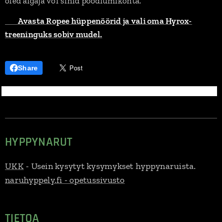
oled algaja või sihid poodiumikohta.
➡️
Avasta Ropee hüppenöörid ja vali oma Hyrox-
treeninguks sobiv mudel.
Share
HYPPYNARUT
UKK
- Usein kysytyt kysymykset hyppynaruista.
naruhyppely.fi - opetussivusto
TIETOA