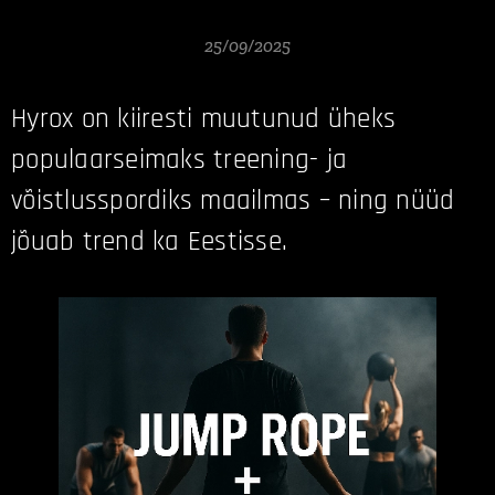
25/09/2025
Hyrox on kiiresti muutunud üheks
populaarseimaks treening- ja
võistlusspordiks maailmas – ning nüüd
jõuab trend ka Eestisse.