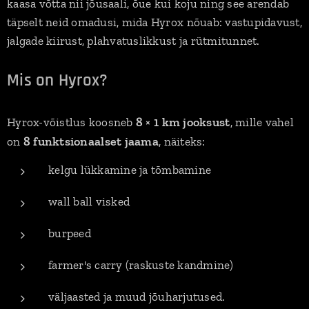
kaasa võtta nii jõusaali, õue kui koju ning see arendab
täpselt neid omadusi, mida Hyrox nõuab: vastupidavust,
jalgade kiirust, plahvatuslikkust ja rütmitunnet.
Mis on Hyrox?
8 × 1 km jooksust
Hyrox-võistlus koosneb
, mille vahel
8 funktsionaalset jaama
on
, näiteks:
kelgu lükkamine ja tõmbamine
wall ball visked
burpeed
farmer's carry (raskuste kandmine)
väljaasted ja muud jõuharjutused.