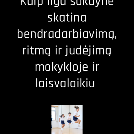
Kaip ilga šokdynė
skatina
bendradarbiavimą,
ritmą ir judėjimą
mokykloje ir
laisvalaikiu