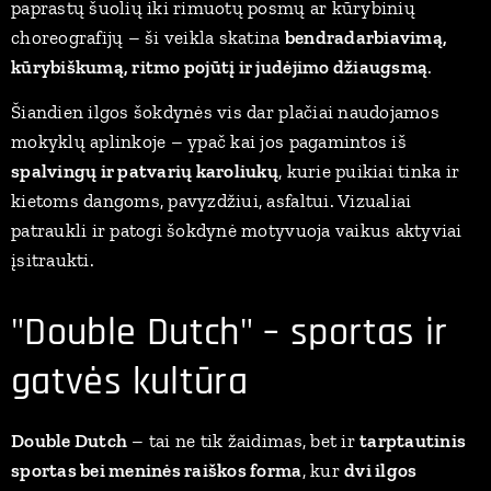
paprastų šuolių iki rimuotų posmų ar kūrybinių
choreografijų – ši veikla skatina
bendradarbiavimą,
kūrybiškumą, ritmo pojūtį ir judėjimo džiaugsmą
.
Šiandien ilgos šokdynės vis dar plačiai naudojamos
mokyklų aplinkoje – ypač kai jos pagamintos iš
spalvingų ir patvarių karoliukų
, kurie puikiai tinka ir
kietoms dangoms, pavyzdžiui, asfaltui. Vizualiai
patraukli ir patogi šokdynė motyvuoja vaikus aktyviai
įsitraukti.
"Double Dutch" – sportas ir
gatvės kultūra
Double Dutch
– tai ne tik žaidimas, bet ir
tarptautinis
sportas bei meninės raiškos forma
, kur
dvi ilgos