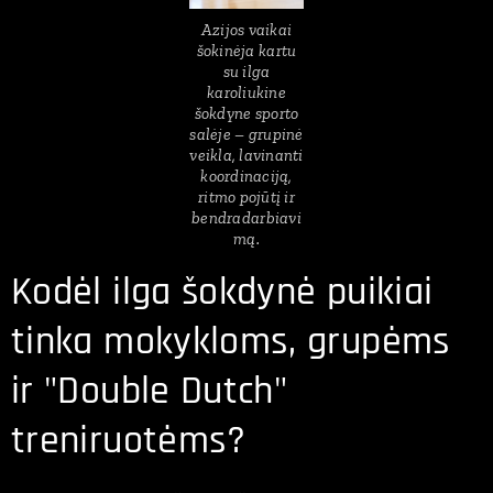
Azijos vaikai
šokinėja kartu
su ilga
karoliukine
šokdyne sporto
salėje – grupinė
veikla, lavinanti
koordinaciją,
ritmo pojūtį ir
bendradarbiavi
mą.
Kodėl ilga šokdynė puikiai
tinka mokykloms, grupėms
ir "Double Dutch"
treniruotėms?