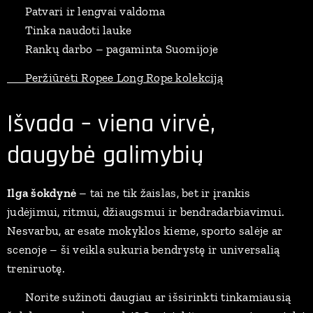
💪 Patvari ir lengvai valdoma
🌦️ Tinka naudoti lauke
🇫🇮 Rankų darbo – pagaminta Suomijoje
👉 Peržiūrėti Ropee Long Rope kolekciją
Išvada – viena virvė,
daugybė galimybių
Ilga šokdynė
– tai ne tik žaislas, bet ir įrankis
judėjimui, ritmui, džiaugsmui ir bendradarbiavimui.
Nesvarbu, ar esate mokyklos kieme, sporto salėje ar
scenoje – ši veikla sukuria bendrystę ir universalią
treniruotę.
📩 Norite sužinoti daugiau ar išsirinkti tinkamiausią