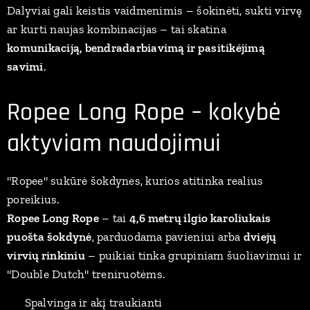
Dalyviai gali keistis vaidmenimis – šokinėti, sukti virvę
ar kurti naujas kombinacijas – tai skatina
komunikaciją, bendradarbiavimą ir pasitikėjimą
savimi
.
Ropee Long Rope – kokybė
aktyviam naudojimui
"Ropee" sukūrė šokdynes, kurios atitinka realius
poreikius.
Ropee Long Rope
– tai
4,6 metrų ilgio karoliukais
puošta šokdynė
, parduodama pavieniui arba
dviejų
virvių rinkiniu
– puikiai tinka grupiniam šuoliavimui ir
"Double Dutch" treniruotėms.
🎨 Spalvinga ir akį traukianti