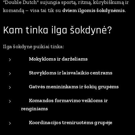
"Double Dutch" sujungia sportą, ritmą, kūrybiškumą ir
komandą – visa tai tik su
dviem ilgomis šokdynėmis
.
Kam tinka ilga šokdynė?
Ilga šokdynė puikiai tinka:
🏫
Mokykloms ir darželiams
🏕️
Stovykloms ir laisvalaikio centrams
🎭
Gatvės menininkams ir šokių grupėms
🤝
Komandos formavimo veikloms ir
renginiams
🧠
Koordinacijos treniruotėms grupėje