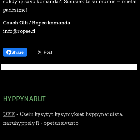
šokdynę savo komandai? Susisiekite su mumis – mielai
padėsime!
Coach Olli / Ropee komanda
info@ropee.fi
Share
HYPPYNARUT
UKK
- Usein kysytyt kysymykset hyppynaruista.
naruhyppely.fi - opetussivusto