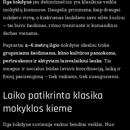
Ilga šokdynė
jau dešimtmečius yra klasikinė veikla
mokyklų kiemuose. Daugelis prisimena, kaip draugai
sukdavo virvę, o kiekvienas laukdavo savo eilės šuoliui
– tai buvo žaidimas, ritmo treniruotė ir komandinis
darbas viename.
Paprastai
4–6 metrų ilgio
šokdynė idealiai tinka
grupiniams žaidimams, kūno kultūros pamokoms,
pertraukoms ir aktyviam laisvalaikiui lauke
. Tai
smagus ir socialus būdas lavinti koordinaciją, laiką ir
fizinį pasirengimą – tiek vaikams, tiek suaugusiems.
Laiko patikrinta klasika
mokyklos kieme
Ilga šokdynė suvienija vaikus bendrai veiklai. Nuo