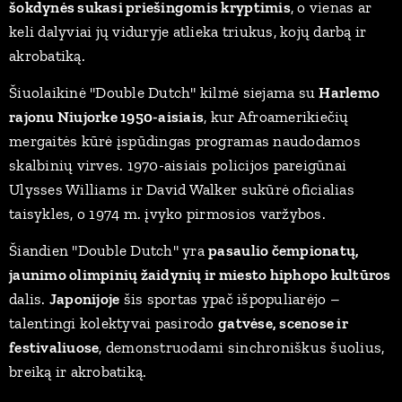
šokdynės sukasi priešingomis kryptimis
, o vienas ar
keli dalyviai jų viduryje atlieka triukus, kojų darbą ir
akrobatiką.
Šiuolaikinė "Double Dutch" kilmė siejama su
Harlemo
rajonu Niujorke 1950-aisiais
, kur Afroamerikiečių
mergaitės kūrė įspūdingas programas naudodamos
skalbinių virves. 1970-aisiais policijos pareigūnai
Ulysses Williams ir David Walker sukūrė oficialias
taisykles, o 1974 m. įvyko pirmosios varžybos.
Šiandien "Double Dutch" yra
pasaulio čempionatų,
jaunimo olimpinių žaidynių ir miesto hiphopo kultūros
dalis.
Japonijoje
šis sportas ypač išpopuliarėjo –
talentingi kolektyvai pasirodo
gatvėse, scenose ir
festivaliuose
, demonstruodami sinchroniškus šuolius,
breiką ir akrobatiką.