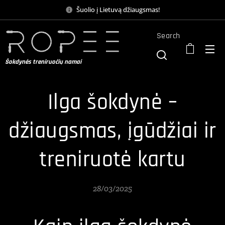
Šuolio į Lietuvą džiaugsmas!
Search
Šokdynės treniruočių namai
Ilga šokdynė –
džiaugsmas, įgūdžiai ir
treniruotė kartu
28/03/2025