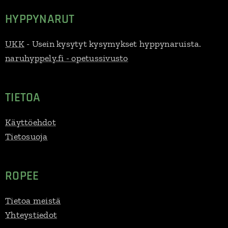
HYPPYNARUT
UKK
- Usein kysytyt kysymykset hyppynaruista.
naruhyppely.fi - opetussivusto
TIETOA
Käyttöehdot
Tietosuoja
ROPEE
Tietoa meistä
Yhteystiedot