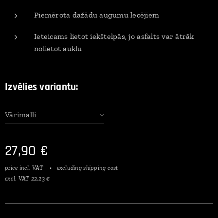
Piemērota dažādu augumu lecējiem
Ieteicams lietot iekštelpās, jo asfalts var ātrāk
nolietot auklu
Izvēlies variantu:
Värimalli
27,90
€
price incl. VAT
excluding shipping cost
excl. VAT 22,23 €