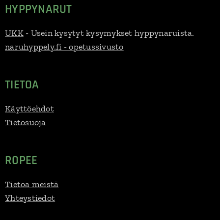
HYPPYNARUT
UKK
- Usein kysytyt kysymykset hyppynaruista.
naruhyppely.fi - opetussivusto
TIETOA
Käyttöehdot
Tietosuoja
ROPEE
Tietoa meistä
Yhteystiedot