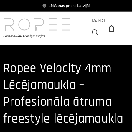
Lēkšanas prieks Latvijā!
Meklēt
Lecamauklu treniņu mājas
Ropee Velocity 4mm
Lēcējamaukla –
Profesionāla ātruma
freestyle lēcējamaukla