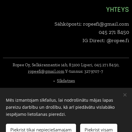
YHTEYS
Sähköposti: ropeefi@gmail.com
045 271 8450
IG Direct: @ropee.fi
Ropee Oy, Selkärannantie 14b, 83100 Liperi, 045 271 8450,
ropeefi@gmail.com
Y-tunnus:
3279707-7
Sīkdatnes
Valodas
Mēs izmantojam sīkfailus, lai nodrošinātu mājas lapas
Suomi
English
Svenska
Eesti keel
Deutsch
Dansk
pareizu darbību un drošību, kā arī piedāvātu vislabāko
Lietuvių kalba
Polski
Latviešu Valoda
iespējamo lietošanas pieredzi.
Pievienot grozam
Piekrist tikai nepieciešamajam
Piekrist visam