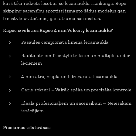
kurš tika redzēts lecot ar šo lecamauklu Honkongā. Rope
skipping sacensību sportisti izmanto šādus modeļus gan
freestyle uzstāšanās, gan ātruma sacensībās.
Kāpēc izvēlēties Ropee 4 mm Velocity lecamauklu?
Pasaules čempionāta līmeņa lecamaukla
Radīta ātriem freestyle trikiem un multiple under
lēcieniem
4 mm ātra, viegla un līdzsvarota lecamaukla
Garie rokturi – Vairāk spēka un precīzāka kontrole
Ideāla profesionāļiem un sacensībām – Neiesakām
iesācējiem
Pieejamas trīs krāsas: