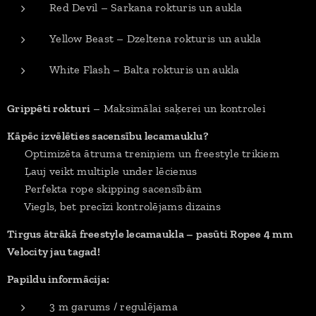
Red Devil – Sarkana rokturis un aukla
Yellow Beast – Dzeltena rokturis un aukla
White Flash – Balta rokturis un aukla
Grippēti rokturi
– Maksimālai saķerei un kontrolei
Kāpēc izvēlēties sacensību lecamauklu?
✔ Optimizēta ātruma treniņiem un freestyle trikiem
✔ Ļauj veikt multiple under lēcienus
✔ Perfekta rope skipping sacensībām
✔ Viegls, bet precīzi kontrolējams dizains
Tirgus ātrākā freestyle lecamaukla – pasūti Ropee 4 mm
Velocity jau tagad!
Papildu informācija:
3 m garums / regulējama