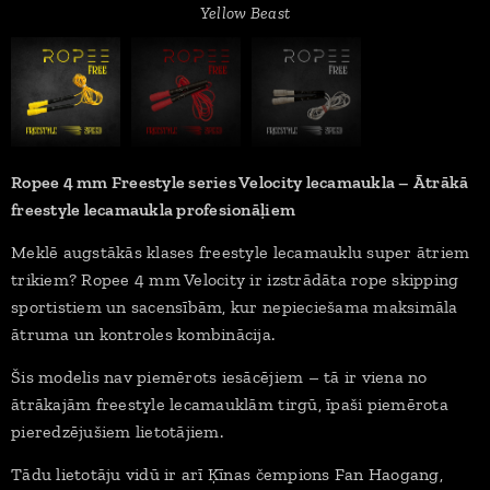
Yellow Beast
White Flash
Red Devil
Ropee 4 mm Freestyle series Velocity lecamaukla – Ātrākā
freestyle lecamaukla profesionāļiem
Meklē augstākās klases freestyle lecamauklu super ātriem
trikiem? Ropee 4 mm Velocity ir izstrādāta rope skipping
sportistiem un sacensībām, kur nepieciešama maksimāla
ātruma un kontroles kombinācija.
Šis modelis nav piemērots iesācējiem – tā ir viena no
ātrākajām freestyle lecamauklām tirgū, īpaši piemērota
pieredzējušiem lietotājiem.
Tādu lietotāju vidū ir arī Ķīnas čempions Fan Haogang,