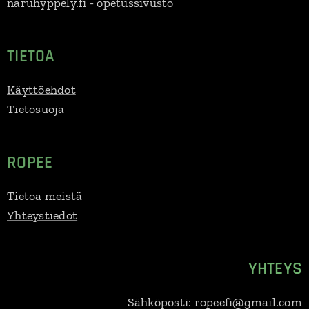
naruhyppely.fi - opetussivusto
TIETOA
Käyttöehdot
Tietosuoja
ROPEE
Tietoa meistä
Yhteystiedot
YHTEYS
Sähköposti: ropeefi@gmail.com