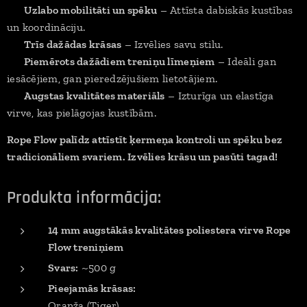
✅
Uzlabo mobilitāti un spēku
– Attīsta dabiskās kustības
un koordināciju.
✅
Trīs dažādas krāsas
– Izvēlies savu stilu.
✅
Piemērots dažādiem treniņu līmeņiem
– Ideāli gan
iesācējiem, gan pieredzējušiem lietotājiem.
✅
Augstas kvalitātes materiāls
– Izturīga un elastīga
virve, kas pielāgojas kustībām.
Rope Flow palīdz attīstīt ķermeņa kontroli un spēku bez
tradicionāliem svariem. Izvēlies krāsu un pasūti tagad!
Produkta informācija:
14 mm augstākās kvalitātes poliestera virve Rope
Flow treniņiem
Svars:
~500 g
Pieejamās krāsas:
Oranža (Tiger)