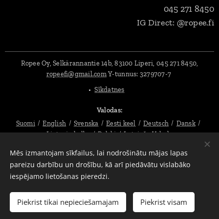
045 271 8450
IG Direct: @ropee.fi
Ropee Oy, Selkärannantie 14b, 83100 Liperi, 045 271 8450,
ropeefi@gmail.com
Y-tunnus:
3279707-7
Sīkdatnes
Valodas
Suomi
English
Svenska
Eesti keel
Deutsch
Dansk
Lietuvių kalba
Polski
Latviešu Valoda
Mēs izmantojam sīkfailus, lai nodrošinātu mājas lapas
Valūta
pareizu darbību un drošību, kā arī piedāvātu vislabāko
EUR €
SEK kr
PLN zł
DKK kr
USD $
CZK Kč
iespējamo lietošanas pieredzi.
Pievienot grozam
Piekrist tikai nepieciešamajam
Piekrist visam