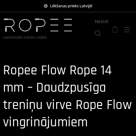
Lēkšanas prieks Latvijā!
Meklēt
Lecamauklu treniņu mājas
Ropee Flow Rope 14
mm – Daudzpusīga
treniņu virve Rope Flow
vingrinājumiem