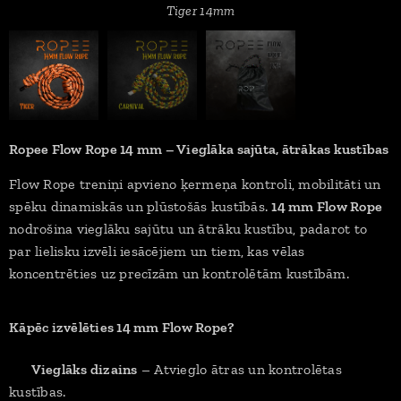
Tiger 14mm
Ropee Flow Rope 14 mm – Vieglāka sajūta, ātrākas kustības
Flow Rope treniņi apvieno ķermeņa kontroli, mobilitāti un
spēku dinamiskās un plūstošās kustībās.
14 mm Flow Rope
nodrošina vieglāku sajūtu un ātrāku kustību, padarot to
par lielisku izvēli iesācējiem un tiem, kas vēlas
koncentrēties uz precīzām un kontrolētām kustībām.
Kāpēc izvēlēties 14 mm Flow Rope?
✅
Vieglāks dizains
– Atvieglo ātras un kontrolētas
kustības.