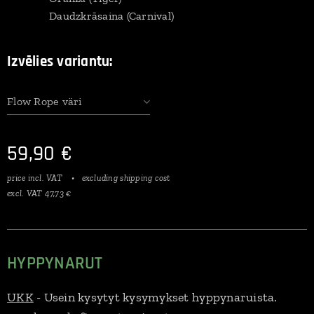
Daudzkrāsaina (Carnival)
Izvēlies variantu:
Flow Rope väri
59,90
€
price incl. VAT
excluding shipping cost
excl. VAT 47,73 €
HYPPYNARUT
UKK
- Usein kysytyt kysymykset hyppynaruista.