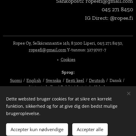
Sähköposti: ropeefi@gmail.com
045 271 8450
IG Direct: @ropee.fi
Ropee Oy, Selkärannantie 14b, 83100 Liperi, 045 271 8450,
ropeefi@gmail.com
Y-tunnus:
3279707-7
Cookies
Sprog
Suomi
English
Svenska
Eesti keel
Deutsch
Dansk
Lietuvių kalba
Polski
Latviešu Valoda
Dette websted bruger cookies for at sikre en korrekt
Valuta
funktion, sikkerhed og for at give dig den bedst mulige
EUR €
SEK kr
PLN zł
DKK kr
USD $
CZK Kč
brugeroplevelse.
Tilføj til kurven
Accepter kun nødvendige
Accepter alle