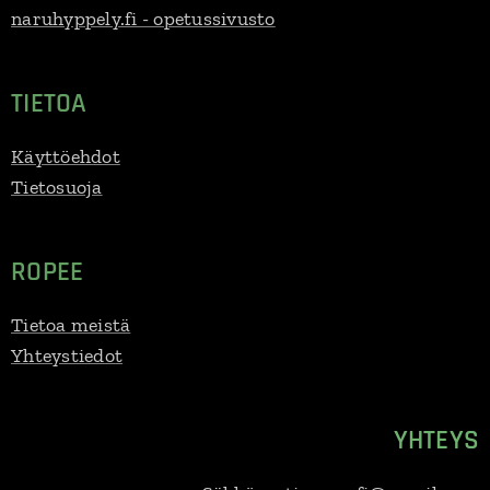
naruhyppely.fi - opetussivusto
TIETOA
Käyttöehdot
Tietosuoja
ROPEE
Tietoa meistä
Yhteystiedot
YHTEYS