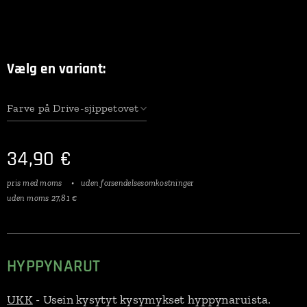
Vælg en variant:
Farve på Drive-sjippetovet
34,90
€
pris med moms
uden forsendelsesomkostninger
uden moms 27,81 €
HYPPYNARUT
UKK
- Usein kysytyt kysymykset hyppynaruista.