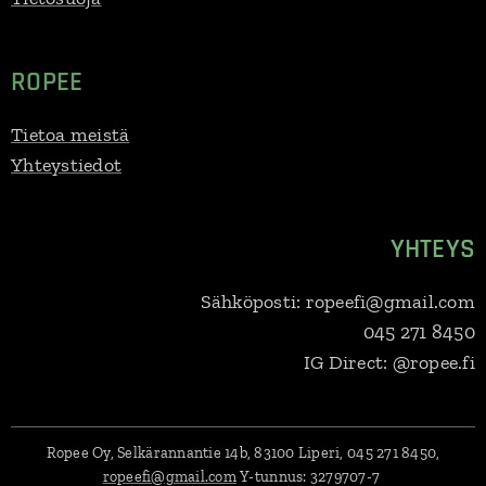
ROPEE
Tietoa meistä
Yhteystiedot
YHTEYS
Sähköposti: ropeefi@gmail.com
045 271 8450
IG Direct: @ropee.fi
Ropee Oy, Selkärannantie 14b, 83100 Liperi, 045 271 8450,
ropeefi@gmail.com
Y-tunnus:
3279707-7