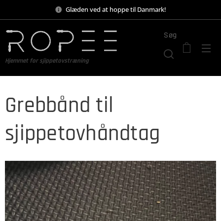
Glæden ved at hoppe til Danmark!
Søg
Hjemmet for sjippetovstræning
Grebbånd til
sjippetovhåndtag