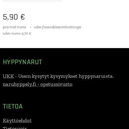
5,90
€
pris med moms
uden forsendelsesomkostninger
uden moms 4,70 €
HYPPYNARUT
UKK
- Usein kysytyt kysymykset hyppynaruista.
naruhyppely.fi - opetussivusto
TIETOA
Käyttöehdot
Tietosuoja