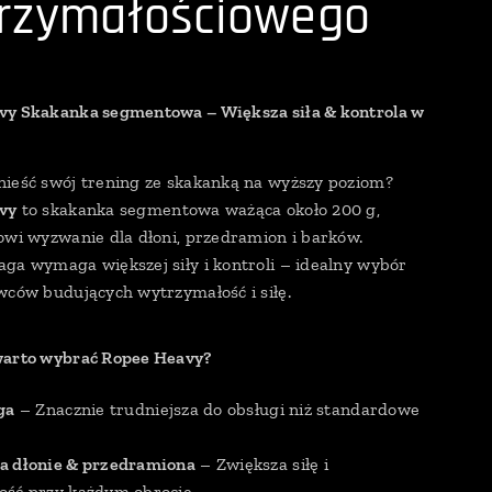
rzymałościowego
vy Skakanka segmentowa – Większa siła & kontrola w
ieść swój trening ze skakanką na wyższy poziom?
vy
to skakanka segmentowa ważąca około 200 g,
owi wyzwanie dla dłoni, przedramion i barków.
ga wymaga większej siły i kontroli – idealny wybór
wców budujących wytrzymałość i siłę.
warto wybrać Ropee Heavy?
ga
– Znacznie trudniejsza do obsługi niż standardowe
 dłonie & przedramiona
– Zwiększa siłę i
ść przy każdym obrocie.