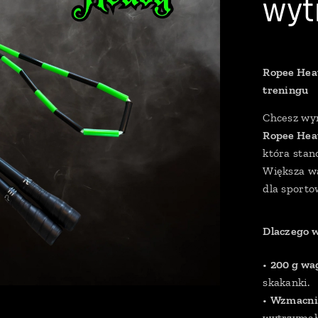
wyt
Ropee Hea
treningu
Chcesz wyn
Ropee Hea
która stan
Większa wa
dla sporto
Dlaczego 
•
200 g wa
skakanki.
•
Wzmacnia
wytrzymało