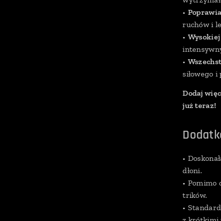
•
Poprawia
ruchów i l
•
Wysokiej 
intensywn
•
Wszechst
siłowego i
Dodaj wię
już teraz!
Dodatk
• Doskonał
dłoni.
• Pomimo c
trików.
• Standar
z krótkimi