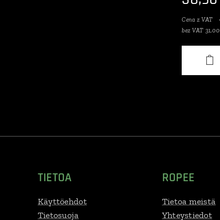
Cena z VAT
bez VAT 31,00
TIETOA
ROPEE
Käyttöehdot
Tietoa meistä
Tietosuoja
Yhteystiedot