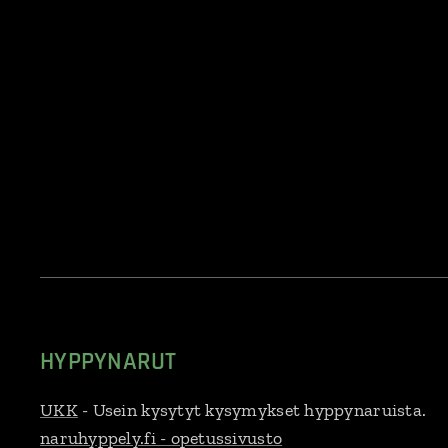
HYPPYNARUT
UKK
- Usein kysytyt kysymykset hyppynaruista.
naruhyppely.fi - opetussivusto