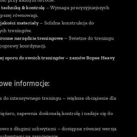
 technikę & kontrolę
– Wymaga precyzyjniejszych
epszej równowagi.
jakości materiały
– Solidna konstrukcja do
ych treningów.
ronne narzędzie treningowe
– Świetne do treningu
 poprawy koordynacji.
cej oporu do swoich treningów – zamów Ropee Heavy
owe informacje:
a do intensywnego treningu – większe obciążenie dla
iężaru, zapewnia doskonałą kontrolę i nadaje się do
dowo z długimi uchwytami – dostępna również wersja
 uchwytami na zamówienie.