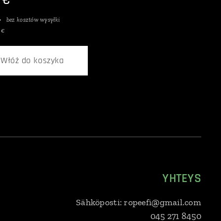
bez kosztów wysyłki
 €
Włóż do koszyka
YHTEYS
Sähköposti: ropeefi@gmail.com
045 271 8450