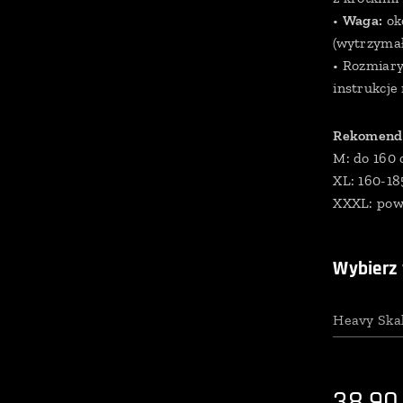
•
Waga:
ok
(wytrzymał
• Rozmiar
instrukcje 
Rekomenda
M: do 160
XL: 160-1
XXXL: pow
Wybierz 
Heavy Ska
38,90