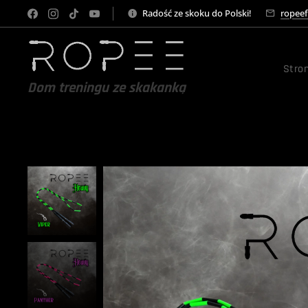
Radość ze skoku do Polski!
ropee
Stro
Dom treningu ze skakanką