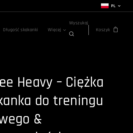
PL
Wyszukaj
Długość skakanki
Więcej
Koszyk
ee Heavy – Ciężka
kanka do treningu
owego &