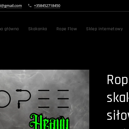
fi@gmail.com
+358452718450
na główna
Skakanka
Rope Flow
Sklep internetowy
Rop
ska
sił