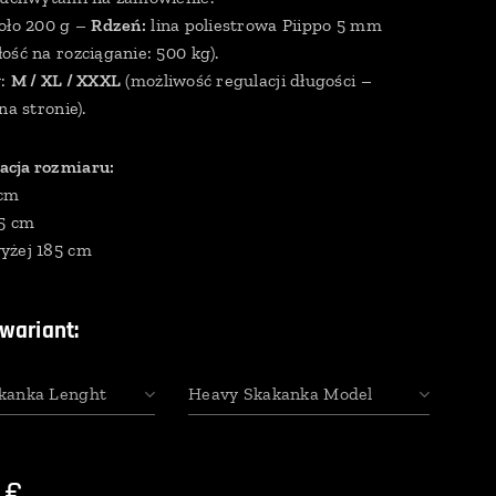
oło 200 g –
Rdzeń:
lina poliestrowa Piippo 5 mm
ość na rozciąganie: 500 kg).
y:
M / XL / XXXL
(możliwość regulacji długości –
na stronie).
cja rozmiaru:
 cm
85 cm
yżej 185 cm
wariant:
kanka Lenght
Heavy Skakanka Model
€