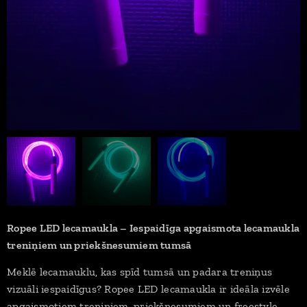
Ropee LED lecamaukla – Iespaidīga apgaismota lecamaukla
treniņiem un priekšnesumiem tumsā
Meklē lecamauklu, kas spīd tumsā un padara treniņus
vizuāli iespaidīgus? Ropee LED lecamaukla ir ideāla izvēle
apgaismotiem treniņiem, priekšnesumiem un freestyle