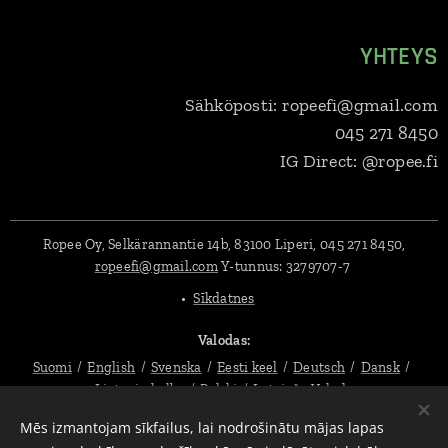
YHTEYS
Sähköposti: ropeefi@gmail.com
045 271 8450
IG Direct: @ropee.fi
Ropee Oy, Selkärannantie 14b, 83100 Liperi, 045 271 8450,
ropeefi@gmail.com
Y-tunnus:
3279707-7
Sīkdatnes
Valodas
Suomi
English
Svenska
Eesti keel
Deutsch
Dansk
Lietuvių kalba
Polski
Latviešu Valoda
Mēs izmantojam sīkfailus, lai nodrošinātu mājas lapas
Valūta