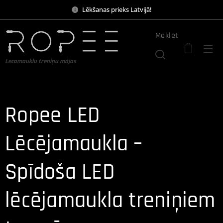
Lēkšanas prieks Latvijā!
Meklēt
Lecamauklu treniņu mājas
Ropee LED
Lēcējamaukla –
Spīdoša LED
lēcējamaukla treniņiem