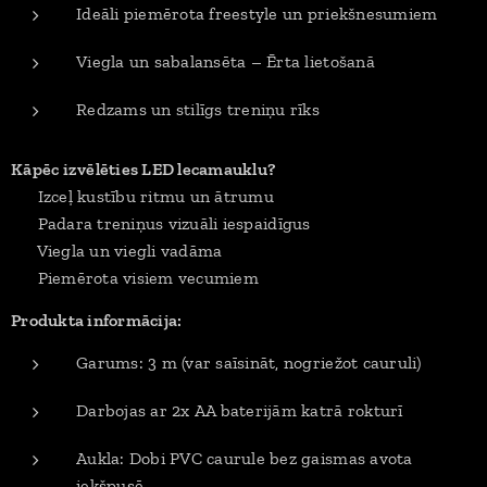
Ideāli piemērota freestyle un priekšnesumiem
Viegla un sabalansēta – Ērta lietošanā
Redzams un stilīgs treniņu rīks
Kāpēc izvēlēties LED lecamauklu?
✔ Izceļ kustību ritmu un ātrumu
✔ Padara treniņus vizuāli iespaidīgus
✔ Viegla un viegli vadāma
✔ Piemērota visiem vecumiem
Produkta informācija:
Garums: 3 m (var saīsināt, nogriežot cauruli)
Darbojas ar 2x AA baterijām katrā rokturī
Aukla: Dobi PVC caurule bez gaismas avota
iekšpusē