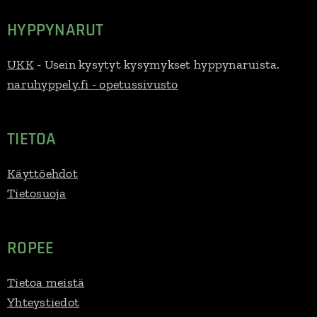
HYPPYNARUT
UKK
- Usein kysytyt kysymykset hyppynaruista.
naruhyppely.fi - opetussivusto
TIETOA
Käyttöehdot
Tietosuoja
ROPEE
Tietoa meistä
Yhteystiedot