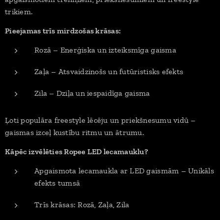
trikiem.
Pieejamas trīs mirdzošas krāsas:
Rozā – Enerģiska un izteiksmīga gaisma
Zaļa – Atsvaidzinošs un futūristisks efekts
Zila – Dziļa un iespaidīga gaisma
Ļoti populāra freestyle lēcēju un priekšnesumu vidū –
gaismas izceļ kustību ritmu un ātrumu.
Kāpēc izvēlēties Ropee LED lecamauklu?
Apgaismota lecamaukla ar LED gaismām – Unikāls
efekts tumsā
Trīs krāsas: Rozā, Zaļa, Zila