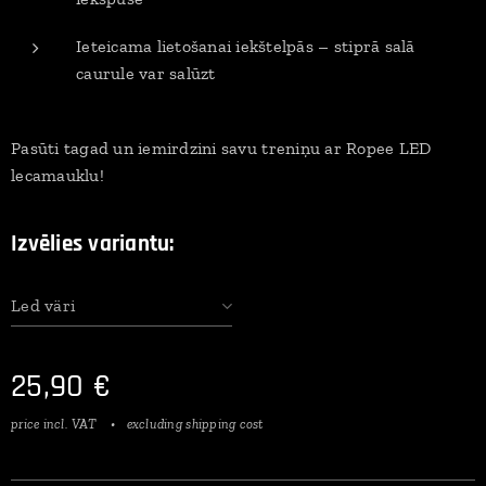
Ieteicama lietošanai iekštelpās – stiprā salā
caurule var salūzt
Pasūti tagad un iemirdzini savu treniņu ar Ropee LED
lecamauklu!
Izvēlies variantu:
Led väri
25,90
€
price incl. VAT
excluding shipping cost