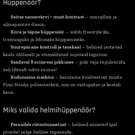
Hüppenöör?
✔
Seitse neoonvärvi + must kontrast
– energiline ja
silmapaistev disain.
✔
Kiire ja täpne hüppenöör
– sobib freestyle'iks,
treeninguks ja lõbusaks hüppamiseks.
✔
Suurepärane kontroll ja tasakaal
– helmed jaotavad
kaalu ühtlaselt ja võimaldavad sujuvaid liigutusi.
✔
Saadaval 8 erinevas pikkuses
– pole vaja reguleerida,
vali lihtsalt sobiv suurus!
✔
Kodumaine siseköis
– kasutame kvaliteetset musta
Finn-Nauha polüesterköit, mis on vastupidav ja kestab
kaua.
Miks valida helmihüppenöör?
✔
Parandab rütmitunnetust
– helmed annavad igal
pöördel selge helilise tagasiside.