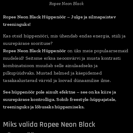
Ropee Neon Black
Ropee Neon Black Hüppenöör – Julge ja silmapaistev
treeninguks!
Kas otsid hüppenööri, mis ühendab endas energia, stiili ja
suurepärase soorituse?
Ropee Neon Black Hüppenöör
on üks meie populaarsemaid
mudeleid! Seitsme erksa neoonvärvi ja musta kontrasti
kombinatsioon muudab selle ainulaadseks ja
pilkupüüdvaks. Mustad helmed ja käepidemed
tasakaalustavad värvid ja loovad dünaamilise ilme.
See hüppenöör pole ainult efektne – see on ka kiire ja
suurepärase kontrolliga. Sobib freestyle-hüppajatele,
treeninguks ja lõbusaks hüppamiseks.
Miks valida Ropee Neon Black