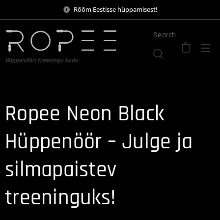
Rõõm Eestisse hüppamisest!
Search
Hüppenööri treeningu kodu
Ropee Neon Black
Hüppenöör – Julge ja
silmapaistev
treeninguks!