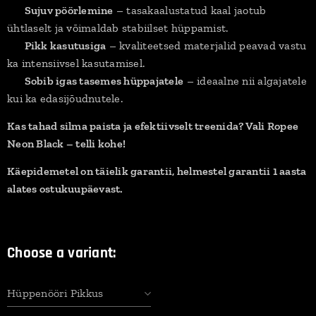
✔
Sujuv pöörlemine
– tasakaalustatud kaal jaotub
ühtlaselt ja võimaldab stabiilset hüppamist.
✔
Pikk kasutusiga
– kvaliteetsed materjalid peavad vastu
ka intensiivsel kasutamisel.
✔
Sobib igas tasemes hüppajatele
– ideaalne nii algajatele
kui ka edasijõudnutele.
Kas tahad silma paista ja efektiivselt treenida? Vali Ropee
Neon Black – telli kohe!
Käepidemetel on täielik garantii, helmestel garantii 1 aasta
alates ostukuupäevast.
Choose a variant:
Hüppenööri Pikkus