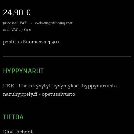
24,90
€
price incl. VAT
excluding shipping cost
excl. VAT 19,84 €
postitus Suomessa 4.90€
HYPPYNARUT
UKK
- Usein kysytyt kysymykset hyppynaruista.
naruhyppely.fi - opetussivusto
TIETOA
Käyttöehdot