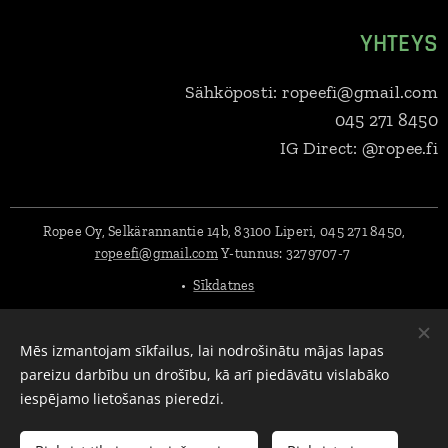
YHTEYS
Sähköposti: ropeefi@gmail.com
045 271 8450
IG Direct: @ropee.fi
Ropee Oy, Selkärannantie 14b, 83100 Liperi, 045 271 8450,
ropeefi@gmail.com
Y-tunnus:
3279707-7
Sīkdatnes
Valodas
Mēs izmantojam sīkfailus, lai nodrošinātu mājas lapas
Suomi
English
Svenska
Eesti keel
Deutsch
Dansk
pareizu darbību un drošību, kā arī piedāvātu vislabāko
Lietuvių kalba
Polski
Latviešu Valoda
iespējamo lietošanas pieredzi.
Pievienot grozam