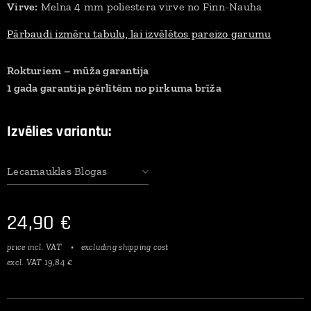
Virve:
Melna 4 mm poliestera virve no Finn-Nauha
Pārbaudi izmēru tabulu, lai izvēlētos pareizo garumu
Rokturiem – mūža garantija
1 gada garantija pērlītēm no pirkuma brīža
Izvēlies variantu:
Lecamauklas Blogas
24,90
€
price incl. VAT
excluding shipping cost
excl. VAT 19,84 €