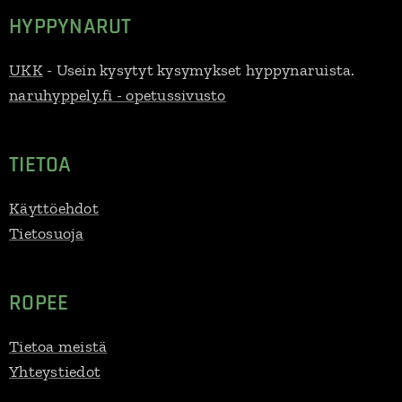
HYPPYNARUT
UKK
- Usein kysytyt kysymykset hyppynaruista.
naruhyppely.fi - opetussivusto
TIETOA
Käyttöehdot
Tietosuoja
ROPEE
Tietoa meistä
Yhteystiedot