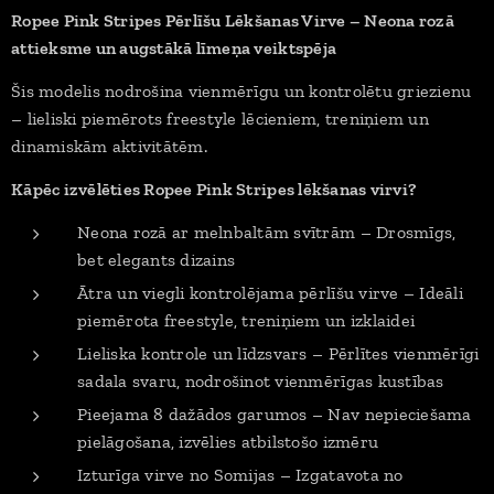
Ropee Pink Stripes Pērlīšu Lēkšanas Virve – Neona rozā
attieksme un augstākā līmeņa veiktspēja
Šis modelis nodrošina vienmērīgu un kontrolētu griezienu
– lieliski piemērots freestyle lēcieniem, treniņiem un
dinamiskām aktivitātēm.
Kāpēc izvēlēties Ropee Pink Stripes lēkšanas virvi?
Neona rozā ar melnbaltām svītrām – Drosmīgs,
bet elegants dizains
Ātra un viegli kontrolējama pērlīšu virve – Ideāli
piemērota freestyle, treniņiem un izklaidei
Lieliska kontrole un līdzsvars – Pērlītes vienmērīgi
sadala svaru, nodrošinot vienmērīgas kustības
Pieejama 8 dažādos garumos – Nav nepieciešama
pielāgošana, izvēlies atbilstošo izmēru
Izturīga virve no Somijas – Izgatavota no