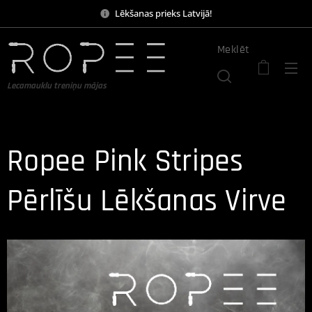
Lēkšanas prieks Latvijā!
Meklēt
Lecamauklu treniņu mājas
Ropee Pink Stripes
Pērlīšu Lēkšanas Virve