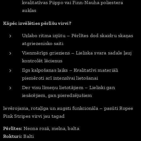
kvalitatīvas Piippo vai Finn-Nauha poliestera
auklas
Kāpēc izvēlēties pērlīšu virvi?
Uzlabo ritma izjūtu – Pērlītes dod skaidru skaņas
atgriezenisko saiti
Vienmērīgs grieziens – Lieliska svara sadale ļauj
kontrolēt lēcienus
Ilgs kalpošanas laiks – Kvalitatīvi materiāli
piemēroti arī intensīvai lietošanai
Der visu līmeņu lietotājiem – Lieliski gan
iesācējiem, gan pieredzējušiem
Ievērojama, rotaļīga un augsti funkcionāla – pasūti Ropee
Pink Stripes virvi jau tagad
Pērlītes:
Neona rozā, melna, balta
Rokturi:
Balti