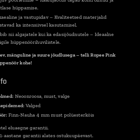
tlase hüppamise.
kaealine ja vastupidav – Kvaliteetsed materjalid
stavad ka intensiivsel kasutamisel.
bib nii algajatele kui ka edasijõudnutele – Ideaalne
igile hüppenöörihuvilistele.
ev, mänguline ja suure jõudlusega – telli Ropee Pink
üppenöör kohe!
nfo
lmed:
Neoonroosa, must, valge
epidemed:
Valged
ör:
Finn-Nauha 4 mm must polüesterköis
el eluaegne garantii.
1-aastane garantii alates ostukuupäevast.