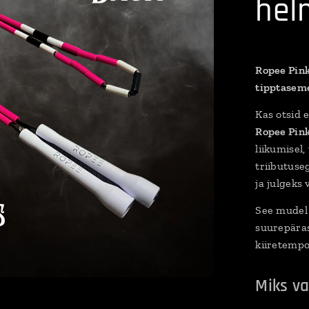
hel
Ropee Pink
tipptaseme
Kas otsid 
Ropee Pin
liikumisel
triibutuse
ja julgeks 
See mudel 
suurepäras
kiiretempo
Miks va