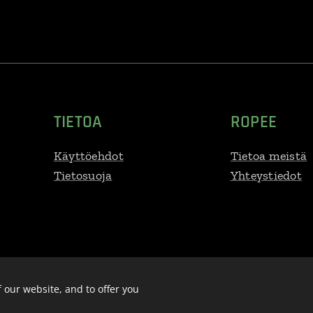
TIETOA
ROPEE
Käyttöehdot
Tietoa meistä
Tietosuoja
Yhteystiedot
fi@gmail.com
Y-tunnus:
3279707-
Languages
Suomi
English
S
 our website, and to offer you
Polski
Latviešu Va