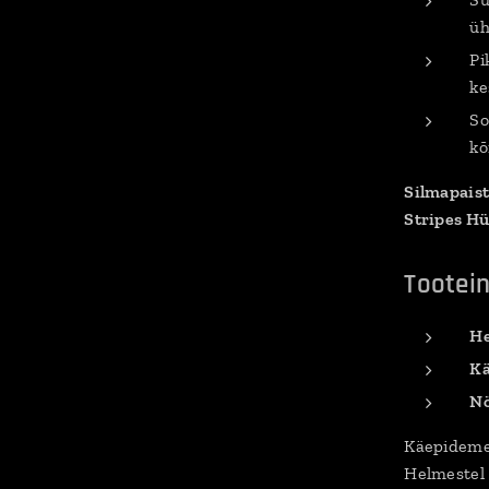
üh
Pi
ke
So
kõ
Silmapaist
Stripes H
Tootei
He
Kä
Nö
Käepidemet
Helmestel 