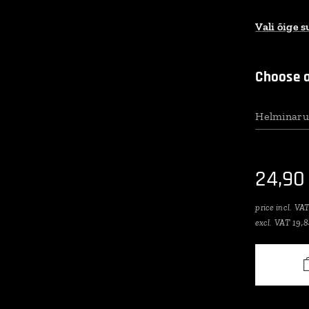
Vali õige 
Choose a
Helminaru
24,90
price incl. VA
excl. VAT 19,