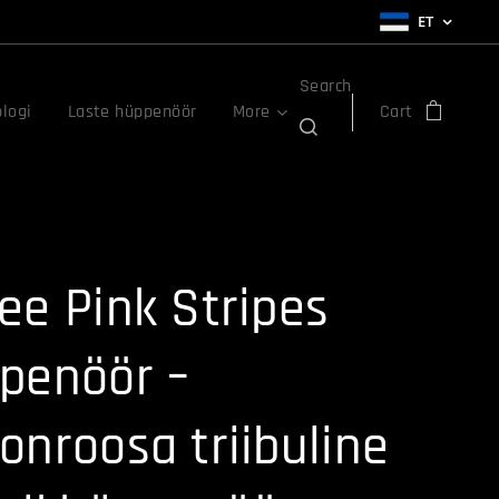
ET
Search
logi
Laste hüppenöör
More
Cart
ee Pink Stripes
penöör –
onroosa triibuline