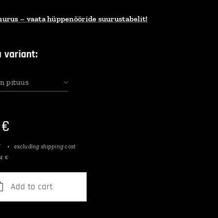
suurus – vaata hüppenööride suurustabelit!
 variant:
n pituus
€
T
excluding shipping cost
84 €
Add to cart