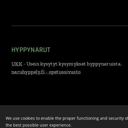
HYPPYNARUT
UKK
- Usein kysytyt kysymykset hyppynaruista.
naruhyppely.fi - opetussivusto
Ropee Oy, Selkärannantie 14b, 83100 Liperi, 045 271 8450,
ropee
We use cookies to enable the proper functioning and security of
7
the best possible user experience.