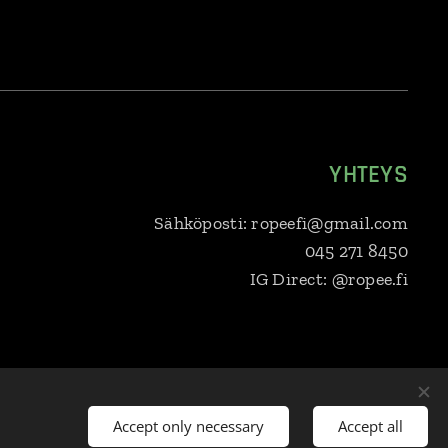
YHTEYS
Sähköposti: ropeefi@gmail.com
045 271 8450
IG Direct: @ropee.fi
venska
Eesti keel
Deutsch
Dansk
Lietuvių kalba
Accept only necessary
Accept all
loda