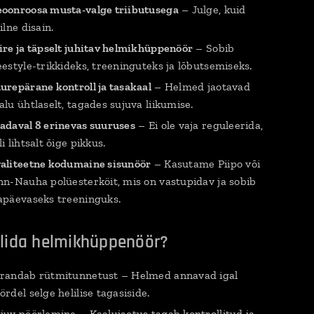
oonroosa musta-valge triibutusega
– Julge, kuid
iilne disain.
ire ja täpselt juhitav helmikhüppenöör
– Sobib
eestyle-trikkideks, treeninguteks ja lõbutsemiseks.
urepärane kontroll ja tasakaal
– Helmed jaotavad
alu ühtlaselt, tagades sujuva liikumise.
adaval 8 erinevas suuruses
– Ei ole vaja reguleerida,
li lihtsalt õige pikkus.
aliteetne kodumaine sisunöör
– Kasutame Piipo või
nn-Nauha polüesterköit, mis on vastupidav ja sobib
apäevaseks treeninguks.
alida helmikhüppenöör?
randab rütmitunnetust – Helmed annavad igal
ördel selge helilise tagasiside.
juv pöörlemine – Kaalujaotus tagab kontrollitud ja