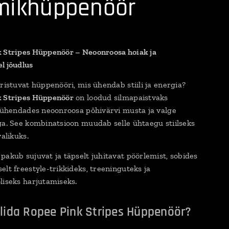
mikhüppenöör
 Stripes Hüppenöör – Neoonroosa hoiak ja
l jõudlus
eristuvat hüppenööri, mis ühendab stiili ja energia?
k Stripes Hüppenöör
on loodud silmapaistvaks
, ühendades neoonroosa põhivärvi musta ja valge
ga. See kombinatsioon muudab selle ühtaegu stiilseks
valikuks.
pakub sujuvat ja täpselt juhitavat pöörlemist, sobides
elt freestyle-trikkideks, treeninguteks ja
liseks harjutamiseks.
lida Ropee Pink Stripes Hüppenöör?