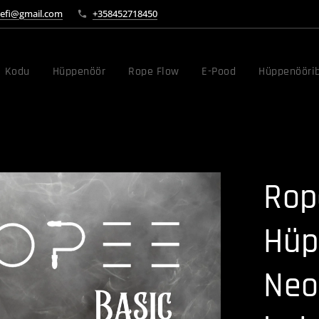
efi@gmail.com
+358452718450
Kodu
Hüppenöör
Rope Flow
E-Pood
Hüppenöörib
Rop
Hüp
Neo