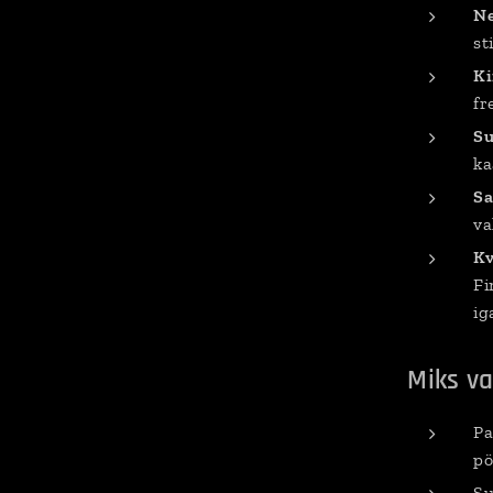
Ne
st
Ki
fr
Su
ka
Sa
va
Kv
Fi
ig
Miks v
Pa
pö
Su