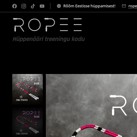
Rõõm Eestisse hüppamisest!
rope
Hüppenööri treeningu kodu