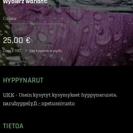
Wybierz wariant:
Colour
25,00
€
Cena z VAT
bez kosztów wysyłki
HYPPYNARUT
UKK
- Usein kysytyt kysymykset hyppynaruista.
naruhyppely.fi - opetussivusto
TIETOA