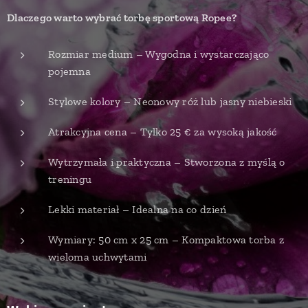
Dlaczego warto wybrać torbę sportową Ropee?
Rozmiar medium – Wygodna i wystarczająco
pojemna
Stylowe kolory – Neonowy róż lub jasny niebieski
Atrakcyjna cena – Tylko 25 € za wysoką jakość
Wytrzymała i praktyczna – Stworzona z myślą o
treningu
Lekki materiał – Idealna na co dzień
Wymiary: 50 cm x 25 cm – Kompaktowa torba z
wieloma uchwytami