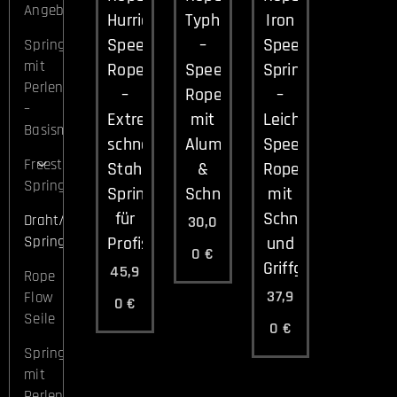
Angebotspakete
Hurricane
Typhoon
Iron
Speed
–
Speed
Springseil
mit
Rope
Speed
Springseil
Perlen
–
Rope
–
–
Extrem
mit
Leichtes
Basismodelle
schnelles
Aluminiumgriffen
Speed
Freestyle-
Stahlseil-
&
Rope
Springseile
Springseil
Schnellverschluss
mit
für
Schnellverschlüss
Draht/Speed
30,0
Springseile
Profis
und
0
€
Griffgriffen
45,9
Rope
37,9
Flow
0
€
Seile
0
€
Springseil
mit
Perlen