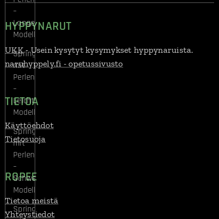
–
Lange
HYPPYNARUT
Modelle
UKK
- Usein kysytyt kysymykset hyppynaruista.
Springseil
naruhyppely.fi - opetussivusto
mit
Perlen
–
TIETOA
Leichte
Modelle
Käyttöehdot
Springseil
Tietosuoja
mit
Perlen
–
ROPEE
Schwere
Modelle
Tietoa meistä
Springseil
Yhteystiedot