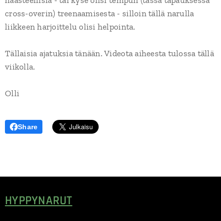
haasteellisia - tai kyse olisi tempun (tässä tapauksessa
cross-overin) treenaamisesta - silloin tällä narulla
liikkeen harjoittelu olisi helpointa.
Tällaisia ajatuksia tänään. Videota aiheesta tulossa tällä
viikolla.
Olli
Share
HYPPYNARUT