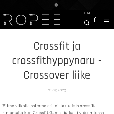
HAE
Crossfit ja
crossfithyppynaru -
Crossover liike
21.03.2023
Viime viikolla saimme erikoisia uutisia crossfit-
rintamalta kun Crossfit Games julkaisi videon, jossa