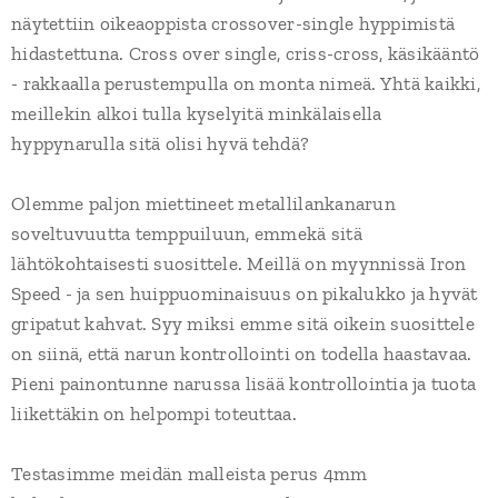
näytettiin oikeaoppista crossover-single hyppimistä
hidastettuna. Cross over single, criss-cross, käsikääntö
- rakkaalla perustempulla on monta nimeä. Yhtä kaikki,
meillekin alkoi tulla kyselyitä minkälaisella
hyppynarulla sitä olisi hyvä tehdä?
Olemme paljon miettineet metallilankanarun
soveltuvuutta temppuiluun, emmekä sitä
lähtökohtaisesti suosittele. Meillä on myynnissä Iron
Speed - ja sen huippuominaisuus on pikalukko ja hyvät
gripatut kahvat. Syy miksi emme sitä oikein suosittele
on siinä, että narun kontrollointi on todella haastavaa.
Pieni painontunne narussa lisää kontrollointia ja tuota
liikettäkin on helpompi toteuttaa.
Testasimme meidän malleista perus 4mm