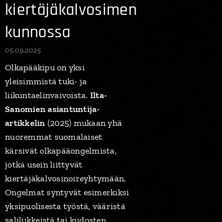
kiertäjäkalvosimen
kunnossa
05.09.2025
Olkapääkipu on yksi
yleisimmistä tuki- ja
liikuntaelinvaivoista.
Ilta-
Sanomien asiantuntija-
artikkelin
(2025) mukaan yhä
nuoremmat suomalaiset
kärsivät olkapääongelmista,
jotka usein liittyvät
kiertäjäkalvosinoireyhtymään.
Ongelmat syntyvät esimerkiksi
yksipuolisesta työstä, vääristä
saliliikkeistä tai kudosten