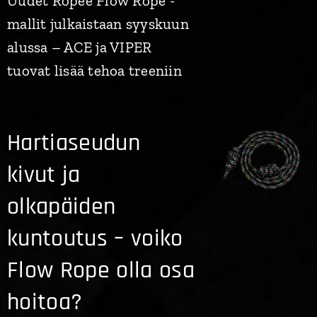
Uudet Ropee Flow Rope -
mallit julkaistaan syyskuun
alussa – ACE ja VIPER
tuovat lisää tehoa treeniin
Hartiaseudun
kivut ja
olkapäiden
kuntoutus – voiko
Flow Rope olla osa
hoitoa?