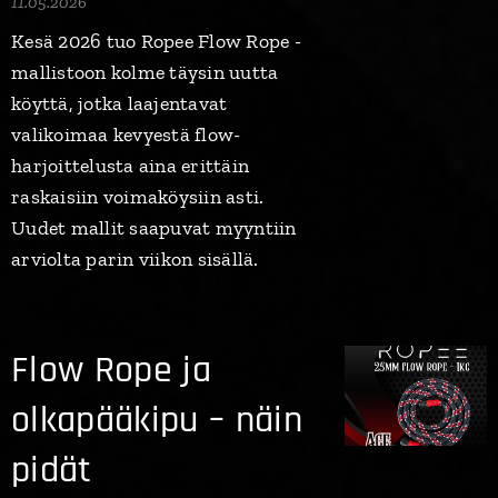
11.05.2026
Kesä 2026 tuo Ropee Flow Rope -
mallistoon kolme täysin uutta
köyttä, jotka laajentavat
valikoimaa kevyestä flow-
harjoittelusta aina erittäin
raskaisiin voimaköysiin asti.
Uudet mallit saapuvat myyntiin
arviolta parin viikon sisällä.
Flow Rope ja
olkapääkipu – näin
pidät