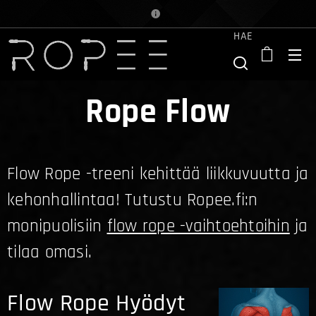
HAE
Rope Flow
Flow Rope -treeni kehittää liikkuvuutta ja
kehonhallintaa! Tutustu Ropee.fi:n
monipuolisiin
flow rope -vaihtoehtoihin
ja
tilaa omasi.
Flow Rope Hyödyt