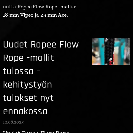
uutta Ropee Flow Rope -mallia:
18 mm Viper
ja
25 mm Ace
.
Uudet Ropee Flow
Rope -mallit
tulossa –
kehitystyön
tulokset nyt
ennakossa
12.08.2025