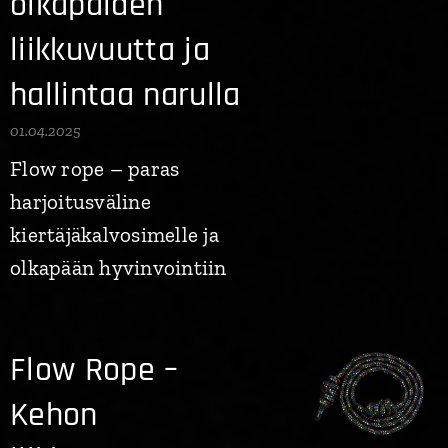
olkapäiden
liikkuvuutta ja
hallintaa narulla
01.04.2025
Flow rope – paras
harjoitusväline
kiertäjäkalvosimelle ja
olkapään hyvinvointiin
Flow Rope –
Kehon