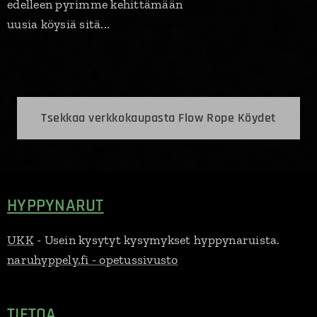
edelleen pyrimme kehittämään
uusia köysiä sitä...
Tsekkaa verkkokaupasta Flow Rope Köydet
HYPPYNARUT
UKK
- Usein kysytyt kysymykset hyppynaruista.
naruhyppely.fi - opetussivusto
TIETOA