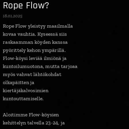
Rope Flow?
18.01.2025
Rope Flow yleistyy maailmalla
kovaa vauhtia. Kyseessä siis
raskaamman köyden kanssa
pyörittely kehon ympärillä.
Flow-köysi leviää ilmiönä ja
kuntoilumuotona, mutta tarjoaa
myös vahvat lähtökohdat
olkapäitten ja
kiertäjäkalvosimien
kuntouttamiselle.
Aloitimme Flow-köysien
kehittelyn talvella 23-24, ja