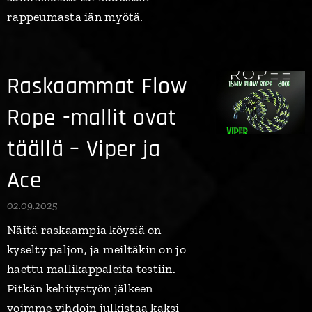
rappeumasta iän myötä.
Raskaammat Flow
Rope -mallit ovat
täällä – Viper ja
Ace
02.09.2025
Näitä raskaampia köysiä on
kyselty paljon, ja meiltäkin on jo
haettu mallikappaleita testiin.
Pitkän kehitystyön jälkeen
voimme vihdoin julkistaa kaksi