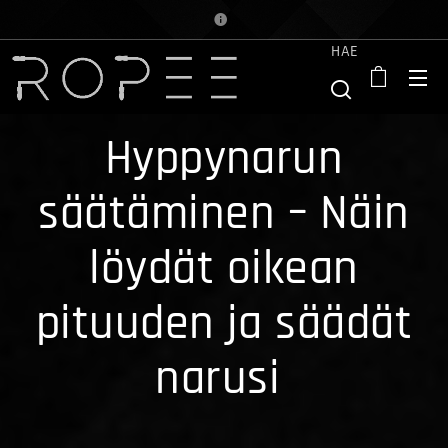
HAE
Hyppynarun
säätäminen – Näin
löydät oikean
pituuden ja säädät
narusi