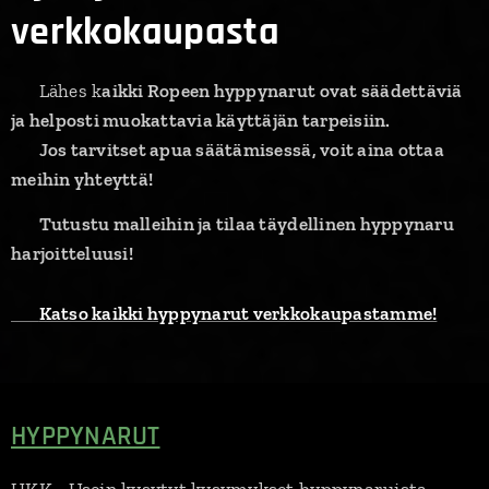
verkkokaupasta
🔹 Lähes k
aikki Ropeen hyppynarut ovat säädettäviä
ja helposti muokattavia käyttäjän tarpeisiin.
🔹
Jos tarvitset apua säätämisessä, voit aina ottaa
meihin yhteyttä!
📍
Tutustu malleihin ja tilaa täydellinen hyppynaru
harjoitteluusi!
➡
Katso kaikki hyppynarut verkkokaupastamme!
HYPPYNARUT