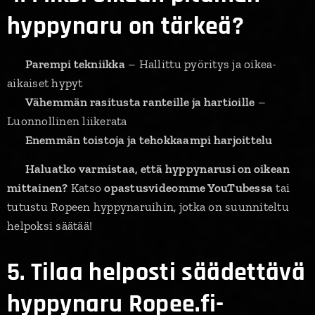
hyppynaru on tärkeä?
✅
Parempi tekniikka
– Hallittu pyöritys ja oikea-
aikaiset hypyt
✅
Vähemmän rasitusta ranteille ja hartioille
–
Luonnollinen liikerata
✅
Enemmän toistoja ja tehokkaampi harjoittelu
💡
Haluatko varmistaa, että hyppynarusi on oikean
mittainen?
Katso
opastusvideomme YouTubessa
tai
tutustu Ropeen hyppynaruihin, jotka on suunniteltu
helpoksi säätää!
5. Tilaa helposti säädettävä
hyppynaru Ropee.fi-