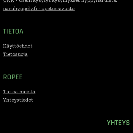
UKK
- Usein kysytyt kysymykset hyppynaruista.
naruhyppely.fi - opetussivusto
TIETOA
Käyttöehdot
Tietosuoja
ROPEE
Tietoa meistä
Yhteystiedot
YHTEYS