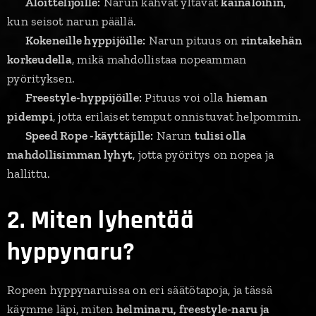
📌
Aloittelijoille:
Narun kahvat yltävät
kainaloihin
,
kun seisot narun päällä.
📌
Kokeneille hyppijöille:
Narun pituus on
rintakehän
korkeudella
, mikä mahdollistaa nopeamman
pyörityksen.
📌
Freestyle-hyppijöille:
Pituus voi olla
hieman
pidempi
, jotta erilaiset temput onnistuvat helpommin.
📌
Speed Rope -käyttäjille:
Narun
tulisi olla
mahdollisimman lyhyt
, jotta pyöritys on nopea ja
hallittu.
2. Miten lyhentää
hyppynaru?
Ropeen hyppynaruissa on eri säätötapoja, ja tässä
käymme läpi, miten
helminaru, freestyle-naru ja