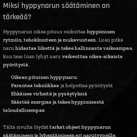
Miksi hyppynarun säätäminen on
tärkeää?
Hyppynarun oikea pituus vaikuttaa
hyppimisen
rytmiin, tehokkuuteen ja mukavuuteen
. Liian pitkä
naru
hidastaa liikettä ja tekee hallinnasta vaikeampaa
,
kun taas liian lyhyt naru
vaikeuttaa oikea-aikaista
pyöritystä
.
💡
Oikean pituinen hyppynaru:
✅
Parantaa tekniikkaa
ja helpottaa pyöritystä
✅
Ehkäisee virheitä ja pysäytyksiä
✅
Säästää energiaa ja tekee hyppimisestä
taloudellisempaa
Tältä sivulta löydät
tarkat ohjeet hyppynarun
säätämiseen ja lyhentämiseen eri narutyypeille
.