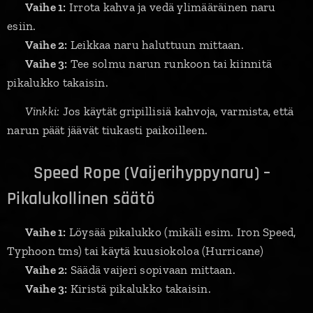
✅
Vaihe 1:
Irrota kahva ja vedä ylimääräinen naru
esiin.
✅
Vaihe 2:
Leikkaa naru haluttuun mittaan.
✅
Vaihe 3:
Tee solmu narun runkoon tai kiinnitä
pikalukko takaisin.
💡
Vinkki:
Jos käytät gripillisiä kahvoja, varmista, että
narun päät jäävät tiukasti paikoilleen.
🔹 Speed Rope (Vaijerihyppynaru) –
Pikalukollinen säätö
✅
Vaihe 1:
Löysää pikalukko (mikäli esim. Iron Speed,
Typhoon tms) tai käytä kuusiokoloa (Hurricane)
✅
Vaihe 2:
Säädä vaijeri sopivaan mittaan.
✅
Vaihe 3:
Kiristä pikalukko takaisin.