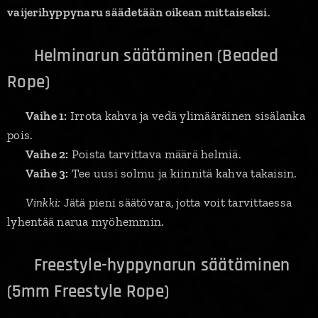
vaijerihyppynaru säädetään oikean mittaiseksi
.
🔹 Helminarun säätäminen (Beaded
Rope)
✅
Vaihe 1:
Irrota kahva ja vedä ylimääräinen sisälanka
pois.
✅
Vaihe 2:
Poista tarvittava määrä helmiä.
✅
Vaihe 3:
Tee uusi solmu ja kiinnitä kahva takaisin.
💡
Vinkki:
Jätä pieni säätövara, jotta voit tarvittaessa
lyhentää narua myöhemmin.
🔹 Freestyle-hyppynarun säätäminen
(5mm Freestyle Rope)