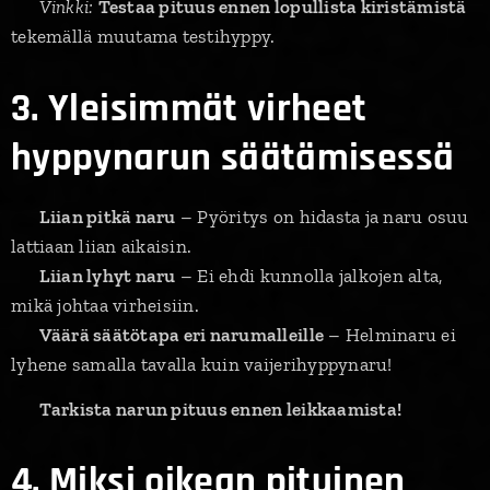
💡
Vinkki:
Testaa pituus ennen lopullista kiristämistä
tekemällä muutama testihyppy.
3. Yleisimmät virheet
hyppynarun säätämisessä
🔹
Liian pitkä naru
– Pyöritys on hidasta ja naru osuu
lattiaan liian aikaisin.
🔹
Liian lyhyt naru
– Ei ehdi kunnolla jalkojen alta,
mikä johtaa virheisiin.
🔹
Väärä säätötapa eri narumalleille
– Helminaru ei
lyhene samalla tavalla kuin vaijerihyppynaru!
📌
Tarkista narun pituus ennen leikkaamista!
4. Miksi oikean pituinen