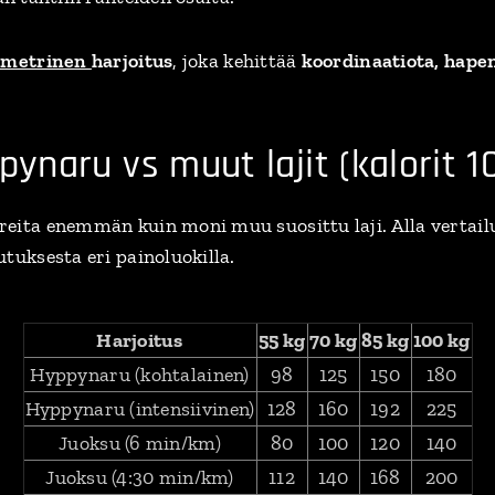
ometrinen
harjoitus
, joka kehittää
koordinaatiota, hape
pynaru vs muut lajit (kalorit 
eita enemmän kuin moni muu suosittu laji. Alla vertail
tuksesta eri painoluokilla.
Harjoitus
55 kg
70 kg
85 kg
100 kg
Hyppynaru (kohtalainen)
98
125
150
180
Hyppynaru (intensiivinen)
128
160
192
225
Juoksu (6 min/km)
80
100
120
140
Juoksu (4:30 min/km)
112
140
168
200