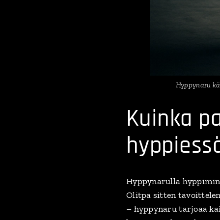
Hyppynaru käs
Kuinka pa
hyppiessä
Hyppynarulla hyppimin
Olitpa sitten tavoittel
– hyppynaru tarjoaa kai