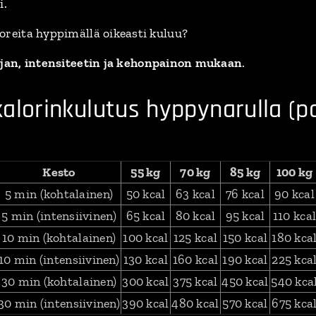
i.
oreita hyppimällä oikeasti kuluu?
jan, intensiteetin ja kehonpainon mukaan
.
kalorinkulutus hyppynarulla (p
Kesto
55 kg
70 kg
85 kg
100 kg
5 min (kohtalainen)
50 kcal
63 kcal
76 kcal
90 kcal
5 min (intensiivinen)
65 kcal
80 kcal
95 kcal
110 kca
10 min (kohtalainen)
100 kcal
125 kcal
150 kcal
180 kca
10 min (intensiivinen)
130 kcal
160 kcal
190 kcal
225 kca
30 min (kohtalainen)
300 kcal
375 kcal
450 kcal
540 kca
30 min (intensiivinen)
390 kcal
480 kcal
570 kcal
675 kca