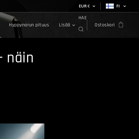
EUR
€
FI
HAE
Hyppynarun pituus
Lisää
Ostoskori
– näin