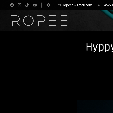
ropeefi@gmail.com
04527
Hyppy