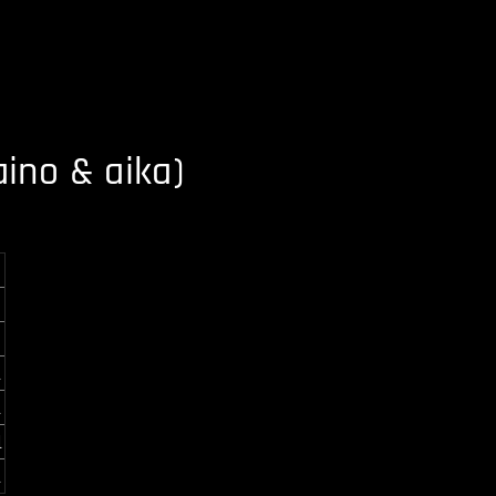
aino & aika)
l
l
l
l
l