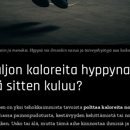
iin ja menoksi. Hyppiä voi ilmankin narua ja terveyshyötyjä saa kaikes
ljon kaloreita hyppyna
 sitten kuluu?
en on yksi tehokkaimmista tavoista
polttaa kaloreita n
emassa painonpudotusta, kestävyyden kehittämistä tai no
ken. Usko tai älä, mutta tämä aihe kiinnostaa ihmisiä ja