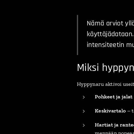
Nämä arviot yllä
käyttäjädataan. 
intensiteetin m
Miksi hyppyn
Hyppynaru aktivoi useit
Pohkeet ja jalat
Keskivartalo
– t
Hartiat ja rante
mennään nopeaan