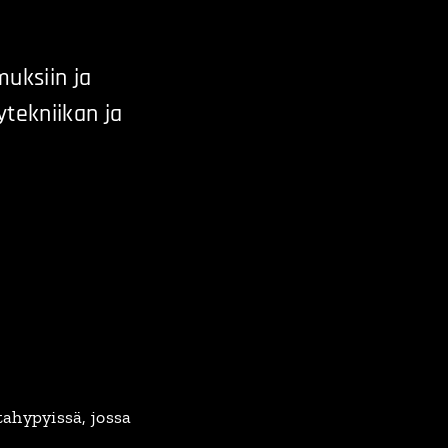
muksiin ja
ytekniikan ja
tahypyissä, jossa