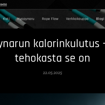
18450
Koti
Hyppynaru
Rope Flow
Verkkokauppa
Blogi
narun kalorinkulutus 
tehokasta se on
22.05.2025