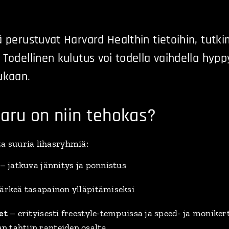
 perustuvat Harvard Healthin tietoihin, tutki
Todellinen kulutus voi todella vaihdella hypp
ukaan.
aru on niin tehokas?
a suuria lihasryhmiä:
– jatkuva jännitys ja ponnistus
ärkeä tasapainon ylläpitämiseksi
et
– erityisesti freestyle-tempuissa ja speed- ja moniker
 tahtiin ranteiden osalta.