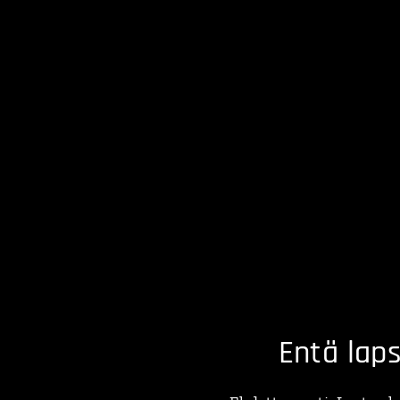
👦 Entä laps