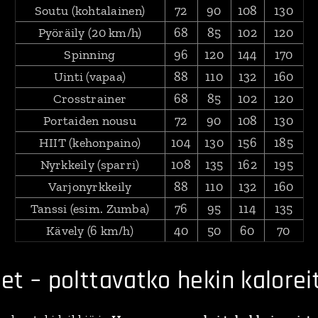
Soutu (kohtalainen)
72
90
108
130
Pyöräily (20 km/h)
68
85
102
120
Spinning
96
120
144
170
Uinti (vapaa)
88
110
132
160
Crosstrainer
68
85
102
120
Portaiden nousu
72
90
108
130
HIIT (kehonpaino)
104
130
156
185
Nyrkkeily (sparri)
108
135
162
195
Varjonyrkkeily
88
110
132
160
Tanssi (esim. Zumba)
76
95
114
135
Kävely (6 km/h)
40
50
60
70
et – polttavatko hekin kalorei