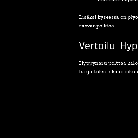
Lisäksi kyseessä on
ply
rasvanpolttoa
.
Vertailu: Hyp
Hyppynaru polttaa kalor
harjoituksen kalorinkulu