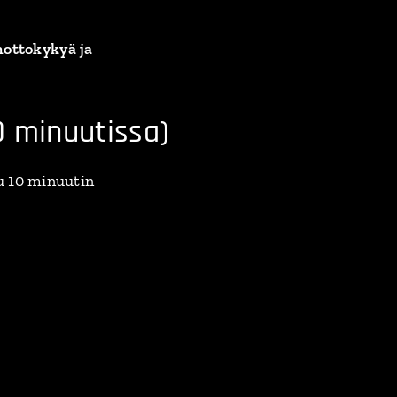
nottokykyä ja
10 minuutissa)
u 10 minuutin