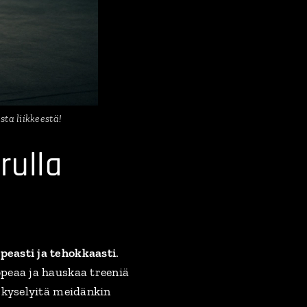
ta liikkeestä!
rulla
opeasti ja tehokkaasti
.
peaa ja hauskaa treeniä
 kyselyitä meidänkin