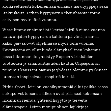
konkreettisesti kokeilemaan erilaisia narutyyppejä sekä
-tekniikoita. Pitkän hyppynarun "ketjuhaaste" toimi
erityisen hyvin tänä vuonna.
Vierailimme ensimmäistä kertaa leirillä viime vuonna
2024 ohjaten hyppynarua kahtena päivänä ja samat
kaksi päivää ovat ohjelmassa myös tänä vuonna.
Tavoitteena on ollut luoda elämyksellinen kokemus,
jossa liikunnan ilo yhdistyy Ropeen värikkäiden
tuotteiden ja asiantuntijuuden kautta. Ohjaajana on
toiminut kanssani Matias ja yhdessä olemme pyrkineet
luomaan inspiroivaa ilmapiiriä leirillä.
Pitkis-Sport -leiri on vuosikymmeniä ollut paikka, jossa
sukupolvet toisensa jälkeen ovat päässeet kokemaan
liikunnan riemua, yhteisöllisyyttä ja terveitä
elämäntapoja. Leirin monipuolinen lajikirjo ja