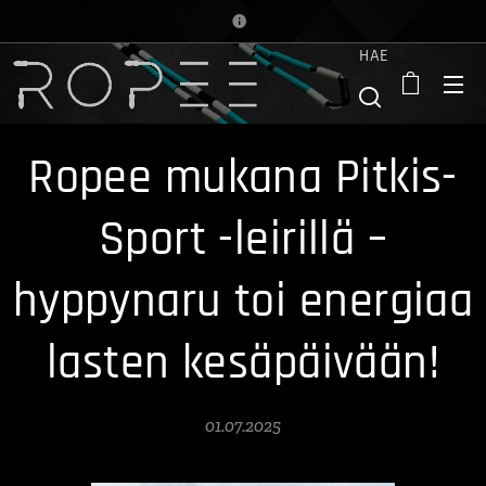
HAE
Ropee mukana Pitkis-
Sport -leirillä –
hyppynaru toi energiaa
lasten kesäpäivään!
01.07.2025