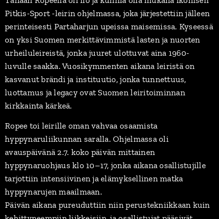
Tänään Ropeella oli ilo ja kunnia olla mukana ikonisen
Pitkis-Sport -leirin ohjelmassa, joka järjestettiin jälleen
perinteisesti Partaharjun upeissa maisemissa. Kyseessä
on yksi Suomen merkittävimmistä lasten ja nuorten
urheiluleireistä, jonka juuret ulottuvat aina 1960-
luvulle saakka. Vuosikymmenten aikana leiristä on
kasvanut brändi ja instituutio, jonka tunnettuus,
luottamus ja legacy ovat Suomen leiritoiminnan
kirkkainta kärkeä.
Ropee toi leirille oman vahvaa osaamista
hyppynaruliikunnan saralla. Ohjelmassa oli
avauspäivänä 2.7. koko päivän mittainen
hyppynaruohjaus klo 10–17, jonka aikana osallistujille
tarjottiin intensiivinen ja elämyksellinen matka
hyppynarujen maailmaan.
Päivän aikana pureuduttiin niin perustekniikkaan kuin
kehittyneempiin liikkeisiin, ja osallistujat pääsivät