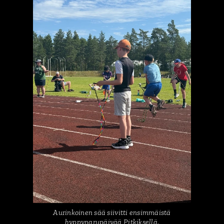
Aurinkoinen sää siivitti ensimmäistä
hyppynarupäivää Pitkiksellä.