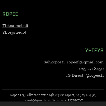
ROPEE
Tietoa meistä
Yhteystiedot
YHTEYS
Sähköposti: ropeefi@gmail.com
045 271 8450
IG Direct: @ropee.fi
Ropee Oy, Selkärannantie 14b, 83100 Liperi, 045 271 8450,
ropeefi@gmail.com
Y-tunnus:
3279707-7