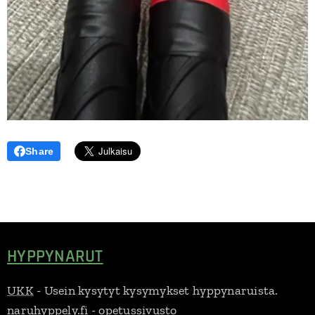
Share
HYPPYNARUT
UKK
- Usein kysytyt kysymykset hyppynaruista.
naruhyppely.fi - opetussivusto