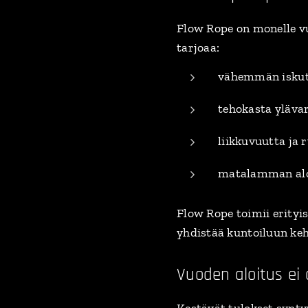
Flow Rope on monelle v
tarjoaa:
vähemmän iskutu
tehokasta ylävar
liikkuvuutta ja 
matalamman alo
Flow Rope toimii erityis
yhdistää kuntoiluun keh
Vuoden aloitus ei
Kestävät tulokset syntyv