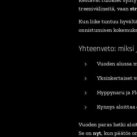
treenivälineitä, vaan
st
Kun liike tuntuu hyvält
onnistumisen kokemuks
Yhteenveto: miksi 
Vuoden alussa m
Yksinkertaiset v
Hyppynaru ja Fl
Kynnys aloittaa
Vuoden paras hetki aloit
Se on
nyt
, kun päätös o