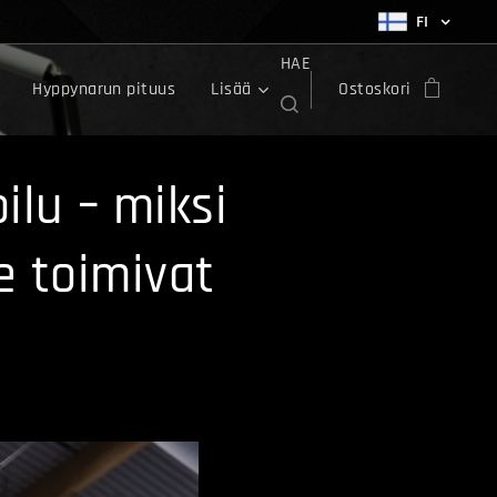
FI
HAE
Hyppynarun pituus
Lisää
Ostoskori
ilu – miksi
e toimivat