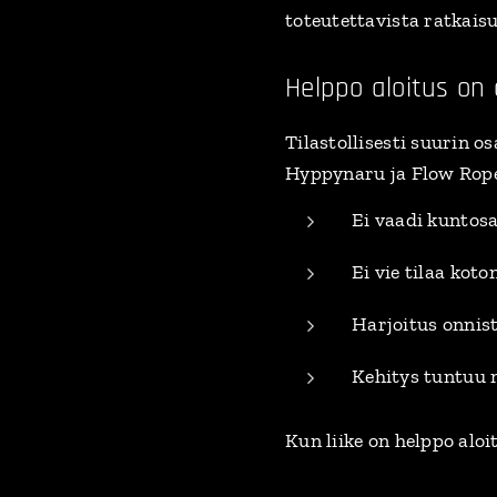
toteutettavista ratkais
Helppo aloitus on
Tilastollisesti suurin o
Hyppynaru ja Flow Rope
Ei vaadi kuntosa
Ei vie tilaa koto
Harjoitus onnis
Kehitys tuntuu 
Kun liike on helppo aloi