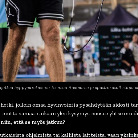
hjattua hyppynarutreeniä Joensuu Areenassa ja opastaa osallistujia o
hetki, jolloin omaa hyvinvointia pysähdytään aidosti t
a, mutta samaan aikaan yksi kysymys nousee ylitse muid
 niin, että se myös jatkuu?
kaisista ohjelmista tai kalliista laitteista, vaan yksinke