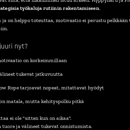
rategisia työkaluja rutiinin rakentamiseen
.
ä ja on helppo toteuttaa, motivaatio ei perustu pelkkää
iin.
juuri nyt?
otivaatio on korkeimmillaan
älineet tukevat jatkuvuutta
ow Rope tarjoavat nopeat, mitattavat hyödyt
 on matala, mutta kehityspolku pitkä
taa ei ole "sitten kun on aikaa".
n tuore ja välineet tukevat onnistumista.