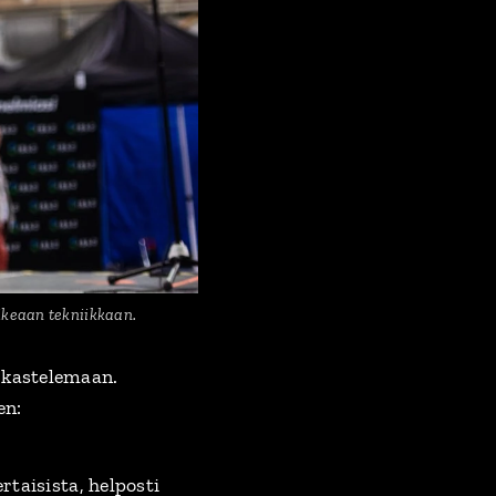
ikeaan tekniikkaan.
arkastelemaan.
en:
rtaisista, helposti