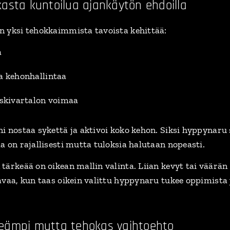
asta kuntoilua ajankäytön ehdoilla
n yksi tehokkaimmista tavoista kehittää:
a
a kehonhallintaa
eskivartalon voimaa
i nostaa sykettä ja aktivoi koko kehon. Siksi hyppynaru 
a on rajallisesti mutta tuloksia halutaan nopeasti.
tärkeää on oikean mallin valinta. Liian kevyt tai väärän
avaa, kun taas oikein valittu hyppynaru tukee oppimista 
eämpi mutta tehokas vaihtoehto