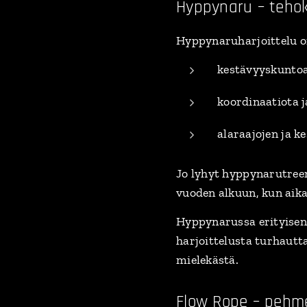
Hyppynaru – tehok
Hyppynaruharjoittelu o
kestävyyskunto
koordinaatiota j
alaraajojen ja k
Jo lyhyt hyppynarutreen
vuoden alkuun, kun aika
Hyppynarussa erityisen 
harjoittelusta turhautt
mielekästä.
Flow Rope – pehm