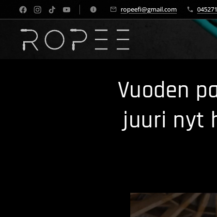
ropeefi@gmail.com
04527
Vuoden par
juuri nyt