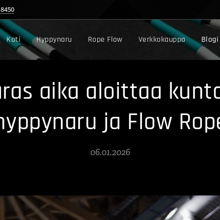
18450
Koti
Hyppynaru
Rope Flow
Verkkokauppa
Blogi
as aika aloittaa kunto
 hyppynaru ja Flow Rop
06.01.2026