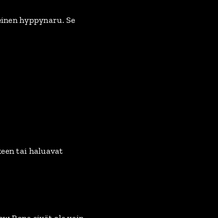
einen hyppynaru. Se
keen tai haluavat
ow Rope eivät ole vain