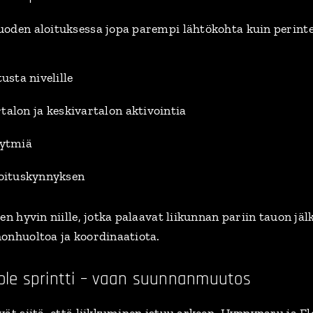
uoden aloituksessa jopa parempi lähtökohta kuin perint
sta nivelille
talon ja keskivartalon aktivointia
rytmiä
ituskynnyksen
en hyvin niille, jotka palaavat liikunnan pariin tauon jäl
onhuoltoa ja koordinaatiota.
 ole sprintti – vaan suunnanmuutos
ät siitä, että liikkuminen istuu arkeen. Hyppynaru ja Fl