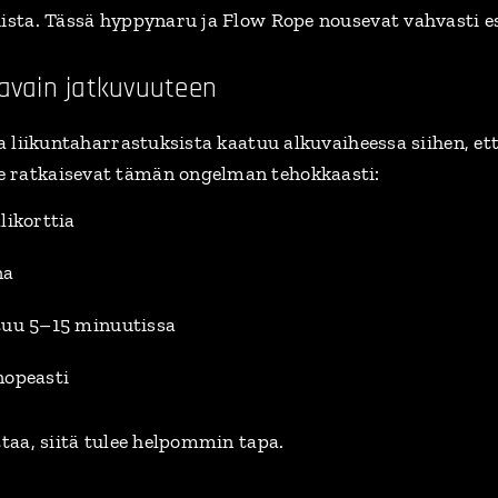
uista. Tässä hyppynaru ja Flow Rope nousevat vahvasti es
 avain jatkuvuuteen
sa liikuntaharrastuksista kaatuu alkuvaiheessa siihen, e
 ratkaisevat tämän ongelman tehokkaasti:
likorttia
na
tuu 5–15 minuutissa
nopeasti
ttaa, siitä tulee helpommin tapa.