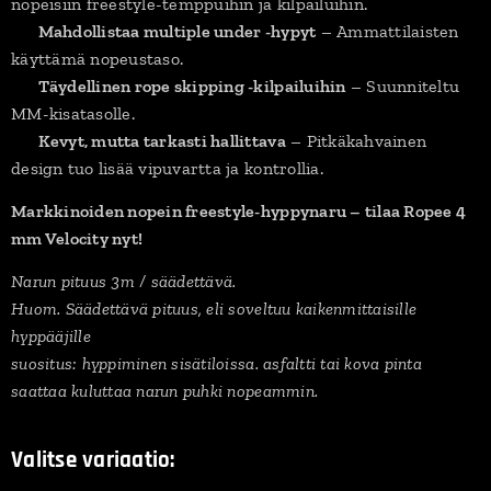
nopeisiin freestyle-temppuihin ja kilpailuihin.
✔
Mahdollistaa multiple under -hypyt
– Ammattilaisten
käyttämä nopeustaso.
✔
Täydellinen rope skipping -kilpailuihin
– Suunniteltu
MM-kisatasolle.
✔
Kevyt, mutta tarkasti hallittava
– Pitkäkahvainen
design tuo lisää vipuvartta ja kontrollia.
Markkinoiden nopein freestyle-hyppynaru – tilaa Ropee 4
mm Velocity nyt!
Narun pituus 3m / säädettävä.
Huom. Säädettävä pituus, eli soveltuu kaikenmittaisille
hyppääjille
suositus: hyppiminen sisätiloissa. asfaltti tai kova pinta
saattaa kuluttaa narun puhki nopeammin.
Valitse variaatio: