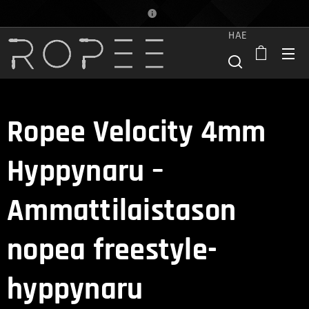
HAE
Ropee Velocity 4mm
Hyppynaru –
Ammattilaistason
nopea freestyle-
hyppynaru