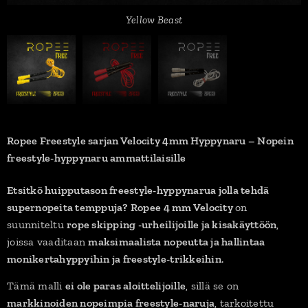
Yellow Beast
White Flash
Red Devil
Ropee Freestyle sarjan Velocity 4mm Hyppynaru – Nopein
freestyle-hyppynaru ammattilaisille
Etsitkö huipputason freestyle-hyppynarua jolla tehdä
supernopeita temppuja?
Ropee 4 mm Velocity
on
suunniteltu
rope skipping -urheilijoille ja kisakäyttöön
,
joissa vaaditaan
maksimaalista nopeutta ja hallintaa
monikertahyppyihin ja freestyle-trikkeihin
.
Tämä malli
ei ole paras aloittelijoille
, sillä se on
markkinoiden nopeimpia freestyle-naruja
, tarkoitettu