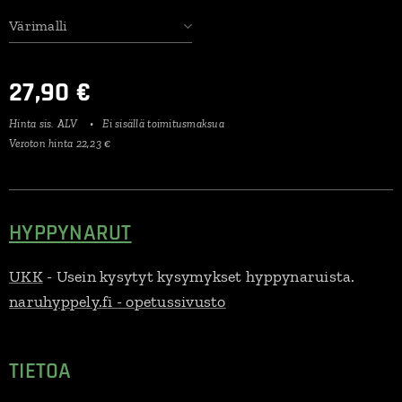
Värimalli
27,90
€
Hinta sis. ALV
Ei sisällä toimitusmaksua
Veroton hinta 22,23 €
HYPPYNARUT
UKK
- Usein kysytyt kysymykset hyppynaruista.
naruhyppely.fi - opetussivusto
TIETOA