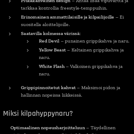
Pitkäkahvainen design
– Antaa lisää vipuvartta ja
tarkkaa kontrollia freestyle-temppuihin.
Erinomainen ammattilaisille ja kilpailijoille
– Ei
suositella aloittelijoille.
Saatavilla kolmessa värissä
:
Red Devil
– punainen grippikahva ja naru.
Yellow Beast
– Keltainen grippikahva ja
naru.
White Flash
– Valkoinen grippikahva ja
naru.
Grippipinnoitetut kahvat
– Maksimoi pidon ja
hallinnan nopeissa liikkeissä.
Miksi kilpahyppynaru?
✔
Optimaalinen nopeusharjoitteluun
– Täydellinen