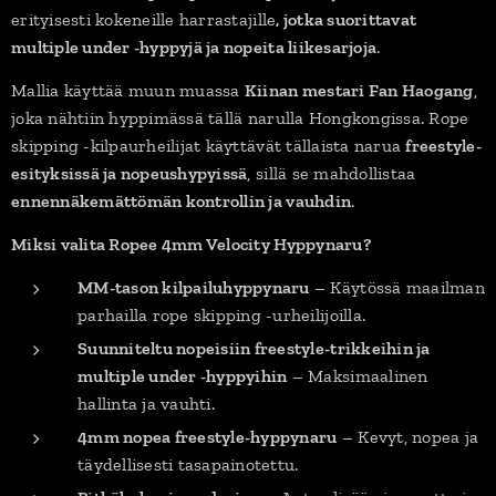
erityisesti kokeneille harrastajille
, jotka suorittavat
multiple under -hyppyjä ja nopeita liikesarjoja
.
Mallia käyttää muun muassa
Kiinan mestari Fan Haogang
,
joka nähtiin hyppimässä tällä narulla Hongkongissa. Rope
skipping -kilpaurheilijat käyttävät tällaista narua
freestyle-
esityksissä ja nopeushypyissä
, sillä se mahdollistaa
ennennäkemättömän kontrollin ja vauhdin
.
Miksi valita Ropee 4mm Velocity Hyppynaru?
MM-tason kilpailuhyppynaru
– Käytössä maailman
parhailla rope skipping -urheilijoilla.
Suunniteltu nopeisiin freestyle-trikkeihin ja
multiple under -hyppyihin
– Maksimaalinen
hallinta ja vauhti.
4mm nopea freestyle-hyppynaru
– Kevyt, nopea ja
täydellisesti tasapainotettu.