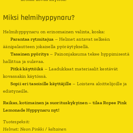
Miksi helmihyppynaru?
Helmihyppynaru on erinomainen valinta, koska:
✔
Parantaa rytmitajua
– Helmet antavat selkeän
äänipalautteen jokaisella pyöräytyksellä.
✔
Tasainen pyöritys
– Painonjakauma tekee hyppimisestä
hallittua ja sulavaa.
✔
Pitkä käyttöikä
– Laadukkaat materiaalit kestävät
kovassakin käytössä.
✔
Sopii eri tasoisille käyttäjille
– Loistava aloittelijoille ja
edistyneille.
Raikas, kotimainen ja suorituskykyinen – tilaa Ropee Pink
Lemonade Hyppynaru nyt!
Tuotespeksit:
Helmet: Neon Pinkki / keltainen