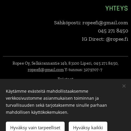
YHTEYS
Sähköposti: ropeefi@gmail.com
045 271 8450
IG Direct: @ropee.fi
Ropee Oy, Selkärannantie 14b, 83100 Liperi, 045 271 8450,
ropeefi@gmail.com
Y-tunnus:
3279707-7
Evästeet
Käytämme evästeitä mahdollistaaksemme
Kielet
verkkosivustomme asianmukaisen toiminnan ja
Suomi
English
Svenska
Eesti keel
Deutsch
Dansk
turvallisuuden sekä tarjotaksemme sinulle parhaan
Lietuvių kalba
Polski
Latviešu Valoda
mahdollisen käyttökokemuksen.
Lisää ostoskoriin
Hyväksy vain tarpeelliset
Hyväksy kaikki