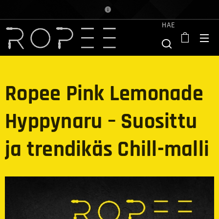
HAE
Ropee Pink Lemonade
Hyppynaru – Suosittu
ja trendikäs Chill-malli