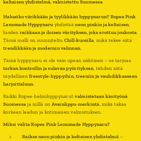
keltaisen yhdistelmä, valmistettu Suomessa
Haluatko värikkään ja tyylikkään hyppynarun?
Ropee Pink
Lemonade Hyppynaru
yhdistää
neon pinkin ja keltaisen
,
luoden
raikkaan ja iloisen värityksen, joka erottuu joukosta
.
Tämä malli on suunniteltu
Chill-kuosilla
, mikä tekee siitä
trendikkään ja modernin valinnan
.
Tämä hyppynaru ei ole vain upean näköinen – se tarjoaa
tarkan kontrollin ja sulavan pyörityksen
, tehden siitä
täydellisen
freestyle-hyppyihin, treeniin ja vauhdikkaaseen
harjoitteluun
.
Kaikki Ropee-helmihyppynarut
valmistetaan käsityönä
Suomessa
ja niillä on
Avainlippu-merkintä
, mikä takaa
korkean laadun ja kotimaisen valmistuksen.
Miksi valita Ropee Pink Lemonade Hyppynaru?
Raikas neon pinkin ja keltaisen yhdistelmä
–