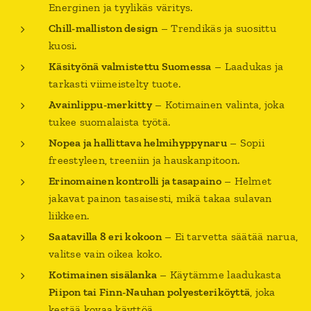
Energinen ja tyylikäs väritys.
Chill-malliston design
– Trendikäs ja suosittu
kuosi.
Käsityönä valmistettu Suomessa
– Laadukas ja
tarkasti viimeistelty tuote.
Avainlippu-merkitty
– Kotimainen valinta, joka
tukee suomalaista työtä.
Nopea ja hallittava helmihyppynaru
– Sopii
freestyleen, treeniin ja hauskanpitoon.
Erinomainen kontrolli ja tasapaino
– Helmet
jakavat painon tasaisesti, mikä takaa sulavan
liikkeen.
Saatavilla 8 eri kokoon
– Ei tarvetta säätää narua,
valitse vain oikea koko.
Kotimainen sisälanka
– Käytämme laadukasta
Piipon tai Finn-Nauhan polyesteriköyttä
, joka
kestää kovaa käyttöä.