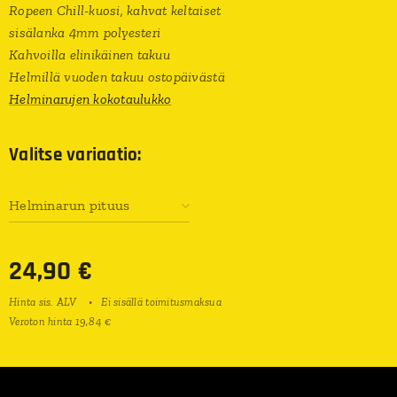
Ropeen Chill-kuosi, kahvat keltaiset
sisälanka 4mm polyesteri
Kahvoilla elinikäinen takuu
Helmillä vuoden takuu ostopäivästä
Helminarujen kokotaulukko
Valitse variaatio:
Helminarun pituus
24,90
€
Hinta sis. ALV
Ei sisällä toimitusmaksua
Veroton hinta 19,84 €