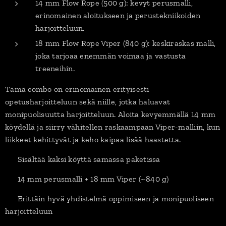
14 mm Flow Rope (500 g): kevyt perusmalli,
erinomainen aloitukseen ja perustekniikoiden
harjoitteluun.
18 mm Flow Rope Viper (840 g): keskiraskas malli,
joka tarjoaa enemmän voimaa ja vastusta
treeneihin.
Tämä combo on erinomainen erityisesti
opetusharjoitteluun sekä niille, jotka haluavat
monipuolisuutta harjoitteluun. Aloita kevyemmällä 14 mm
köydellä ja siirry vähitellen raskaampaan Viper-malliin, kun
liikkeet kehittyvät ja keho kaipaa lisää haastetta.
✔️ Sisältää kaksi köyttä samassa paketissa
✔️ 14 mm perusmalli + 18 mm Viper (~840 g)
✔️ Erittäin hyvä yhdistelmä oppimiseen ja monipuoliseen
harjoitteluun