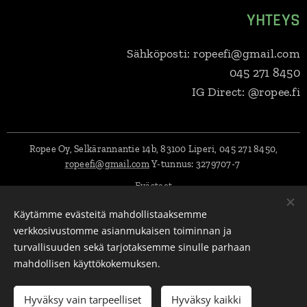
YHTEYS
Sähköposti: ropeefi@gmail.com
045 271 8450
IG Direct: @ropee.fi
Ropee Oy, Selkärannantie 14b, 83100 Liperi, 045 271 8450,
ropeefi@gmail.com
Y-tunnus:
3279707-7
Evästeet
Käytämme evästeitä mahdollistaaksemme
Kielet
verkkosivustomme asianmukaisen toiminnan ja
Suomi
English
Svenska
Eesti keel
Deutsch
Dansk
turvallisuuden sekä tarjotaksemme sinulle parhaan
Lietuvių kalba
Polski
Latviešu Valoda
mahdollisen käyttökokemuksen.
Lisää ostoskoriin
Hyväksy vain tarpeelliset
Hyväksy kaikki