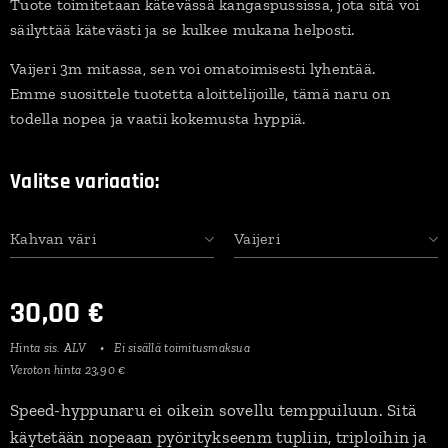
Tuote toimitetaan kätevässä kangaspussissa, jota sitä voi
säilyttää kätevästi ja se kulkee mukana helposti.
Vaijeri 3m mitassa, sen voi omatoimisesti lyhentää.
Emme suosittele tuotetta aloittelijoille, tämä naru on
todella nopea ja vaatii kokemusta hyppiä.
Valitse variaatio:
Kahvan väri
Vaijeri
30,00
€
Hinta sis. ALV
Ei sisällä toimitusmaksua
Veroton hinta 23,90 €
Speed-hyppunaru ei oikein sovellu temppuiluun. Sitä
käytetään nopeaan pyöritykseenm tupliin, triploihin ja