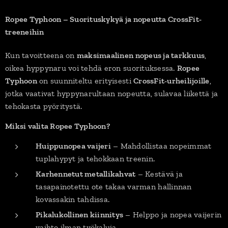
Ropee Typhoon – Suorituskykyä ja nopeutta CrossFit-
treeneihin
Kun tavoitteena on
maksimaalinen nopeus ja tarkkuus
,
oikea hyppynaru voi tehdä eron suorituksessa.
Ropee
Typhoon
on suunniteltu erityisesti
CrossFit-urheilijoille
,
jotka vaativat hyppynarultaan nopeutta, sulavaa liikettä ja
tehokasta pyöritystä.
Miksi valita Ropee Typhoon?
Huippunopea vaijeri
– Mahdollistaa nopeimmat
tuplahypyt ja tehokkaan treenin.
Karhennetut metallikahvat
– Kestävä ja
tasapainotettu ote takaa varman hallinnan
kovassakin tahdissa.
Pikalukollinen kiinnitys
– Helppo ja nopea vaijerin
vaihto ilman työkaluja.