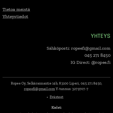
Tietoa meistä
Yhteystiedot
YHTEYS
Sähköposti: ropeefi@gmail.com
045 271 8450
IG Direct: @ropee.fi
Ropee Oy, Selkärannantie 14b, 83100 Liperi, 045 271 8450,
ropeefi@gmail.com
Y-tunnus:
3279707-7
Evästeet
Kielet