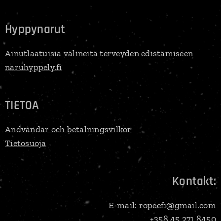
Hyppynarut
Ainutlaatuisia välineitä terveyden edistämiseen
naruhyppely.fi
TIETOA
Andvändar och betalningsvilkor
Tietosuoja
Kontakt:
E-mail: ropeefi@gmail.com
+358 45 271 8450