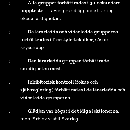
🔸
Alla grupper förbättrades i 30-sekunders
hopptestet
– även grundläggande träning
ökade färdigheten.
🔸
De lärarledda och videoledda grupperna
förbättrades i freestyle-tekniker
, såsom
krysshopp.
🔸
Den lärarledda gruppen förbättrade
smidigheten mest.
🔸
Inhibitorisk kontroll (fokus och
självreglering) förbättrades i de lärarledda och
videoledda grupperna.
🔸
Glädjen var högst i de tidiga lektionerna
,
men förblev stabil överlag.