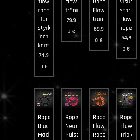
flow
flow
Rope
visuellt
rope
träning
Flow
starkt
för
träning
flow
79,9
styrka
rope
69,9
0
€
och
64,9
0
€
kontroll
0
€
74,9
0
€
Ropee
Ropee
Ropee
Ropee
Black
Neon
Flow
Flow
Macig
Pulse
Rope
Triple