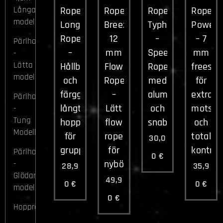
Ropee
Ropee
Ropee
Ropee
Långa
modeller
Long
Breeze
Typhoon
Power
Rope
12
–
– 7
Pärlhopprep
–
mm
Speed
mm
-
Lätta
Hållbart
Flow
Rope
freesty
modeller
och
Rope
med
för
färgglatt
–
aluminiumhandta
extra
Pärlhopprep
långt
Lätt
och
motstå
-
Tung
hopprep
flow
snabblås
och
Modeller
för
rope
total
30,0
grupphoppning
för
kontroll
Pärlhopprep
0
€
nybörjare
-
28,9
35,9
Glödande
49,9
0
€
0
€
modeller
0
€
Hopprepsmatta