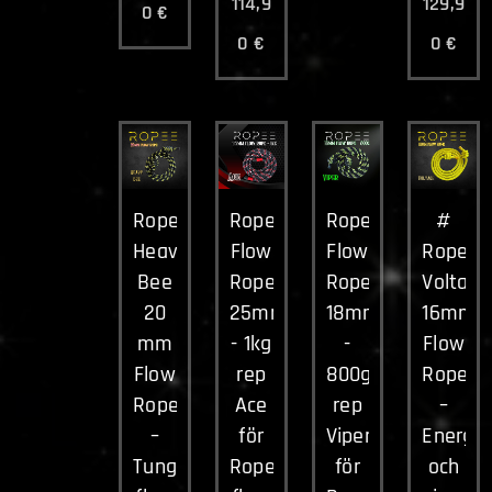
114,9
129,9
0
€
0
€
0
€
Ropee
Ropee
Ropee
#
Heavy
Flow
Flow
Ropee
Bee
Rope
Rope
Voltage
20
25mm
18mm
16mm
mm
- 1kg
-
Flow
Flow
rep
800g
Rope
Rope
Ace
rep
–
–
för
Viper
Energis
Tung
Rope
för
och