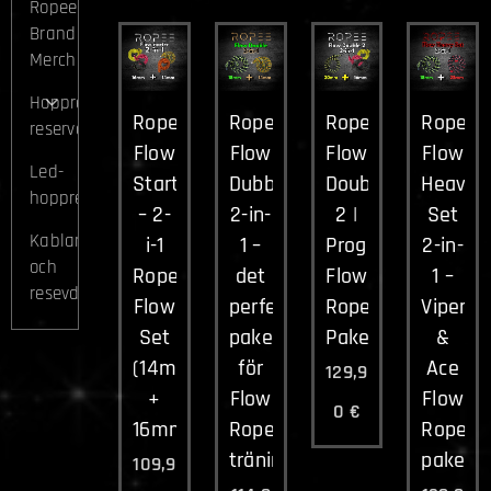
Ropee
Brand
Merch
Hopprep
Ropee
Ropee
Ropee
Ropee
reservdelar
Flow
Flow
Flow
Flow
Led-
Starter
Dubbel
Double
Heavy
hopprep
– 2-
2-in-
2 |
Set
Kablar
i-1
1 –
Progressivt
2-in-
och
Rope
det
Flow
1 –
resevdelar
Flow
perfekta
Rope
Viper
Set
paketet
Paket
&
(14mm
för
Ace
129,9
+
Flow
Flow
0
€
16mm)
Rope-
Rope-
träning
paket
109,9