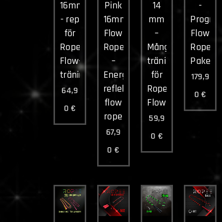
16mm
Pink
14
-
- rep
16mm
mm
Progres
för
Flow
–
Flow
Rope
Rope
Mångsidigt
Rope
Flow-
–
träningsrep
Paket
träning
Energiskt
för
179,9
reflekterande
Rope
64,9
0
€
flow
Flow
0
€
rope
59,9
67,9
0
€
0
€