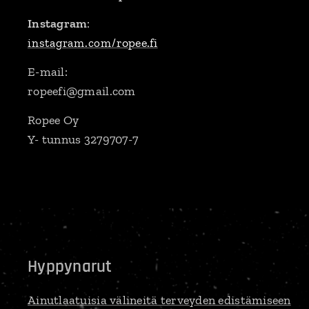
Instagram
:
ropee.fi
instagram.com/
E-mail:
ropeefi@gmail.com
Ropee Oy
Y- tunnus 3279707-7
Hyppynarut
Ainutlaatuisia välineitä terveyden edistämiseen