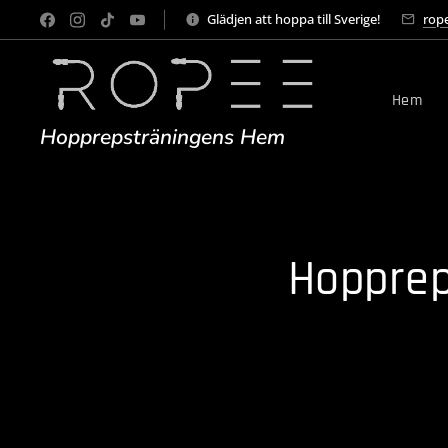
Glädjen att hoppa till Sverige!
rop
Hem
Hopprepsträningens Hem
Hopprep