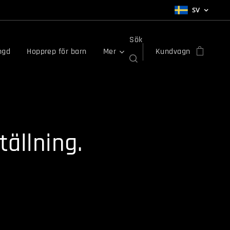
SV
Sök
ngd
Hopprep för barn
Mer
Kundvagn
ällning.