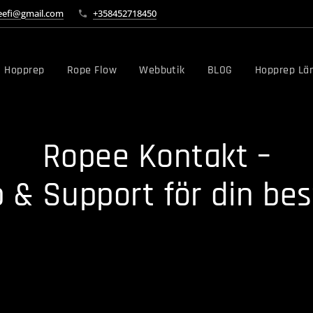
eefi@gmail.com
+358452718450
Hopprep
Rope Flow
Webbutik
BLOG
Hopprep Lä
Ropee Kontakt –
 & Support för din best