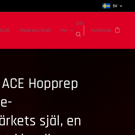
SV
Sök
BLOG
Hopprep Längd
Mer
Kundvagn
 ACE Hopprep
e-
rkets själ, en