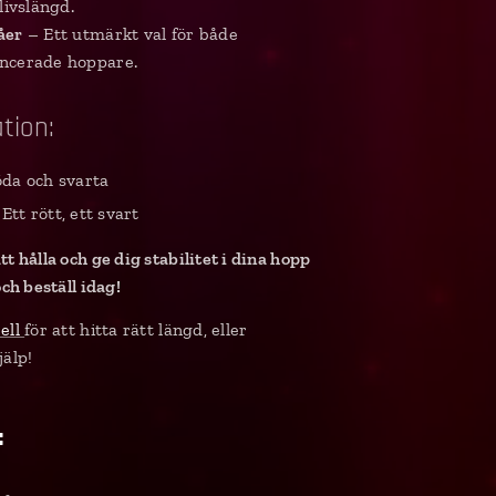
livslängd.
åer
– Ett utmärkt val för både
ancerade hoppare.
tion:
da och svarta
Ett rött, ett svart
tt hålla och ge dig stabilitet i dina hopp
och beställ idag!
bell
för att hitta rätt längd, eller
jälp!
: