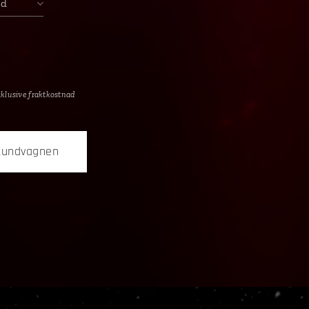
gd
xklusive fraktkostnad
 kundvagnen