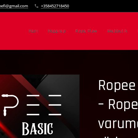
eefi@gmail.com
+358452718450
Hem
Hopprep
Rope Flow
Webbutik
Ropee
– Rope
varumä