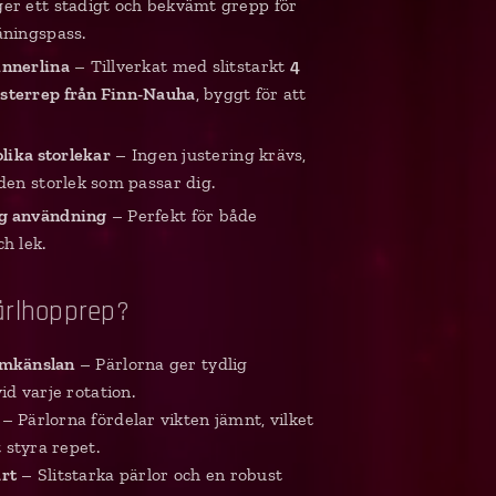
er ett stadigt och bekvämt grepp för
äningspass.
innerlina
– Tillverkat med slitstarkt
4
sterrep från Finn-Nauha
, byggt för att
olika storlekar
– Ingen justering krävs,
 den storlek som passar dig.
g användning
– Perfekt för både
h lek.
ärlhopprep?
tmkänslan
– Pärlorna ger tydlig
id varje rotation.
– Pärlorna fördelar vikten jämnt, vilket
t styra repet.
art
– Slitstarka pärlor och en robust