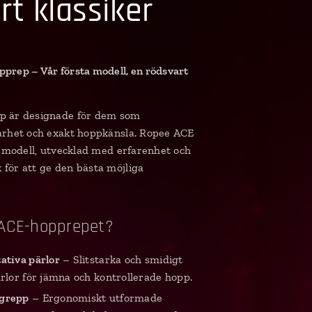
rt klassiker
prep – Vår första modell, en rödsvart
p är designade för dem som
arhet och exakt hoppkänsla. Ropee ACE
ta modell, utvecklad med erfarenhet och
för att ge den bästa möjliga
a ACE-hopprepet?
ativa pärlor
– Slitstarka och smidigt
ärlor för jämna och kontrollerade hopp.
grepp
– Ergonomiskt utformade