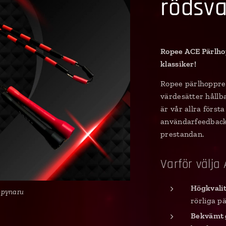
rödsva
Ropee ACE Pärlhop
klassiker!
Ropee pärlhoppre
värdesätter hållb
är vår allra förs
användarfeedback 
prestandan.
Varför välj
Högkvalit
ppynaru
rörliga p
Bekvämt 