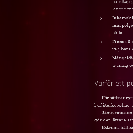
handtag g
längre tr
Inhemsk 
mm polye
hålla.
Finns i 8 
välj bara
Mångsidi
träning oc
Varför ett p
✔
Förbättrar ry
ljudåterkoppling v
✔
Jämn rotation
gör det lättare at
✔
Extremt hållb