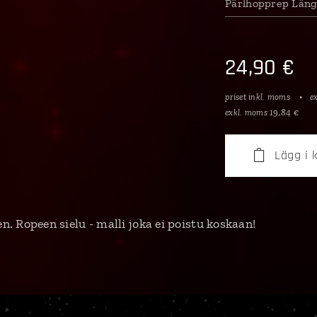
Pärlhopprep Län
24,90
€
priset inkl. moms
e
exkl. moms 19,84 €
Lägg i
. Ropeen sielu - malli joka ei poistu koskaan!