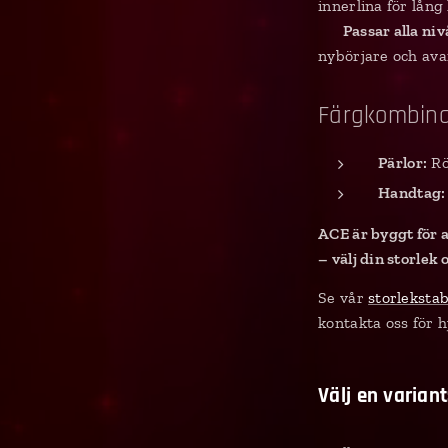
innerlina för lång 
✔
Passar alla niv
nybörjare och av
Färgkombina
Pärlor:
Rö
Handtag:
ACE är byggt för a
– välj din storlek 
Se vår
storleksta
kontakta oss för h
Välj en variant