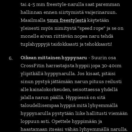
tai 4-5 mm freestyle-narulla saat paremman
hallinnan ennen siirtymistä vaijerinaruun.
Maailmalla
5mm freestylestä
käytetään
yleisesti myös nimitystä "speed rope" ja se on
monelle aivan riittävän nopea naru tehdä
tuplahyppyjä taidokkaasti ja tehokkaasti!
Oikean mittainen hyppynaru
- Suurin osa
CrossFitin harrastajista hyppii jopa 30-40cm
ylipitkällä hyppynarulla. Jos kisaat, pitäisi
sinun pystyä jättämään narun pituus reilusti
alle kainalokorkeuden, seisottaessa yhdellä
jalalla narun päällä. Hyppiessä on sitä
taloudellisempaa hyppiä mitä lyhyemmällä
hyppynarulla pystytään liike hallitusti viemään
loppuun asti. Opettele hyppimään ja
haastamaan itseäsi vähän lyhyemmällä narulla.