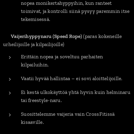
nopea monikertahyppyihin, kun ranteet
toimivat, ja kontrolli siinä pysyy paremmin itse
tekemisessä.
✅
Vaijerihyppynaru (Speed Rope)
(paras kokeneille
urheilijoille ja kilpailijoille)
Erittäin nopea ja soveltuu parhaiten
kilpailuihin.
Vaatii hyvää hallintaa – ei sovi aloittelijoille.
Ei kestä ulkokäyttöä yhtä hyvin kuin helminaru
tai freestyle-naru.
Suosittelemme vaijeria vain CrossFitissä
kisaaville.