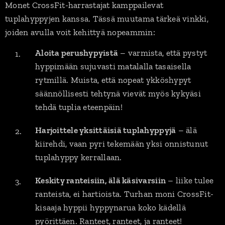
Monet CrossFit-harrastajat kamppailevat
tuplahyppyjen kanssa. Tässä muutama tärkeä vinkki,
joiden avulla voit kehittyä nopeammin:
Aloita perushypyistä
– varmista, että pystyt
hyppimään sujuvasti matalalla tasaisella
rytmillä. Muista, että nopeat ykköshypyt
säännöllisesti tehtynä vievät myös kykyäsi
tehdä tuplia eteenpäin!
Harjoittele yksittäisiä tuplahyppyjä
– älä
kiirehdi, vaan pyri tekemään yksi onnistunut
tuplahyppy kerrallaan.
Keskity ranteisiin, älä käsivarsiin
– liike tulee
ranteista, ei hartioista. Turhan moni CrossFit-
kisaaja hyppii hyppynarua koko kädellä
pyörittäen. Ranteet, ranteet, ja ranteet!