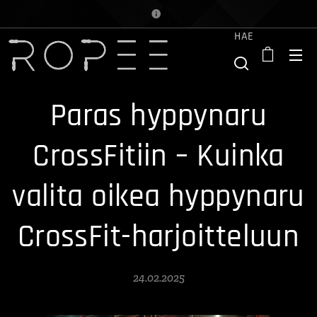
HAE
Paras hyppynaru
CrossFitiin – Kuinka
valita oikea hyppynaru
CrossFit-harjoitteluun
24.02.2025