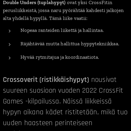
Double Unders (tuplahypyt)
ovat yksi CrossFitin
perusliikkeistä, jossa naru pyörähtää kahdesti jalkojen
alta yhdellä hypyllä. Tämä liike vaatii:
Nopeaa ranteiden liikettä ja hallintaa.
Räjähtävää mutta hallittua hyppytekniikkaa.
Hyvää rytmitajua ja koordinaatiota.
Crossoverit (ristikkäishypyt)
nousivat
suureen suosioon vuoden 2022 CrossFit
Games -kilpailussa. Näissä liikkeissä
hypyn aikana kädet ristitetään, mikä tuo
uuden haasteen perinteiseen