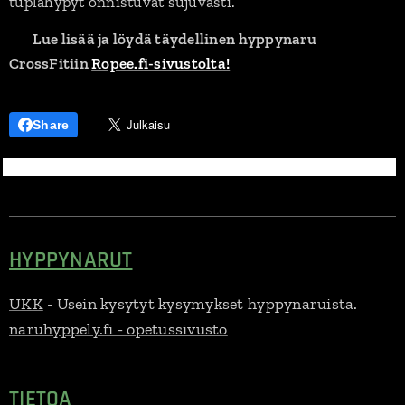
tuplahypyt onnistuvat sujuvasti.
🔹
Lue lisää ja löydä täydellinen hyppynaru
CrossFitiin
Ropee.fi-sivustolta!
Share
HYPPYNARUT
UKK
- Usein kysytyt kysymykset hyppynaruista.
naruhyppely.fi - opetussivusto
TIETOA