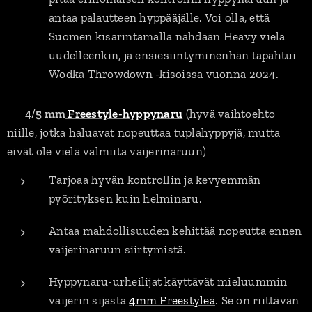
antaa palautteen hyppääjälle. Voi olla, että
Suomen kisarintamalla nähdään Heavy vielä
uudelleenkin, ja ensiesiintyminenhän tapahtui
Wodka Throwdown -kisoissa vuonna 2024.
✅ 4/
5 mm
Freestyle-hyppynaru
(hyvä vaihtoehto
niille, jotka haluavat nopeuttaa tuplahyppyjä, mutta
eivät ole vielä valmiita vaijerinaruun)
Tarjoaa hyvän kontrollin ja kevyemmän
pyörityksen kuin helminaru.
Antaa mahdollisuuden kehittää nopeutta ennen
vaijerinaruun siirtymistä.
Hyppynaru-urheilijat käyttävät mieluummin
vaijerin sijasta
4mm Freestyleä
. Se on riittävän