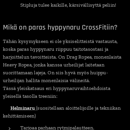
Stipluja tulee kaikille, kärsivällisyttä peliin!
Mikä on paras hyppynaru CrossFitiin?
Tähän kysymykseen ei ole yksiselitteistä vastausta,
koska paras hyppynaru riippuu taitotasostasi ja
harjoittelun tavoitteista. On Drag Ropea, monenlaista
Heavy Ropea, jonka kanssa urheilijat laitetaan
suorittamaan lajeja. On siis hyvä myös huippu-
urheilijan hallita monenlaisia välineitä.
Tässä yleiskatsaus eri hyppynaruvaihtoehdoista
yleisellä tasolla treeniin:
✅
Helminaru
(suositellaan aloittelijoille ja tekniikan
kehittämiseen)
Tarjoaa parhaan rytmipalautteen.