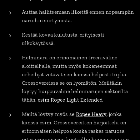
Auttaa hallitsemaan liikettä ennen nopeampiin
naruihin siirtymistä.
Kestää kovaa kulutusta, erityisesti
ulkokäytössä.
Helminaru on erinomainen treeniväline
aloittelijalle, mutta myös kokeneemmat
urheilijat vetävät sen kanssa helposti tuplia.
Crossovereissa se on lyömätön. Meiltäkin
löytyy huippuväline helminarujen sektorilta
tähän,
esim Ropee Light Extended
Meiltä löytyy myös se
Ropee Heavy
, jonka
kanssa esim. Crossovereitten harjoittelu on
erinomaisen helppoa koska raskas naruosa
pitää erinomaisen kontrollin hyppynaruun ja