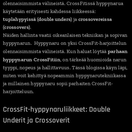
olennaisimmista välineistä. CrossFitissä hyppynarua
käytetään erityisesti kahdessa liikkeessä:
tuplahypyissä (double unders)
ja
crossovereissa
(crossovers)
.
Näiden hallinta vaatii oikeanlaisen tekniikan ja sopivan
hyppynarun. Hyppynaru on yksi CrossFit-harjoittelun
parhaan
olennaisimmista välineistä. Kun haluat löytää
hyppynarun CrossFitiin
, on tärkeää huomioida narun
tyyppi, nopeus ja hallittavuus. Tässä blogissa käyn läpi,
miten voit kehittyä nopeammin hyppynarutekniikassa
ja millainen hyppynaru sopii parhaiten CrossFit-
harjoitteluun.
CrossFit-hyppynaruliikkeet: Double
Underit ja Crossoverit