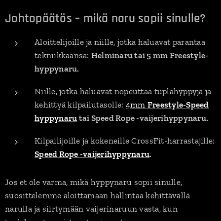
Johtopäätös – mikä naru sopii sinulle?
Aloittelijoille ja niille, jotka haluavat parantaa
tekniikkaansa:
Helminaru tai 5 mm Freestyle-
hyppynaru.
Niille, jotka haluavat nopeuttaa tuplahyppyjä ja
kehittyä kilpailutasolle:
4mm
Freestyle-Speed
hyppynaru
tai Speed Rope -vaijerihyppynaru.
Kilpailijoille ja kokeneille CrossFit-harrastajille:
Speed Rope -vaijerihyppynaru
.
Jos et ole varma, mikä hyppynaru sopii sinulle,
suosittelemme aloittamaan hallintaa kehittävällä
narulla ja siirtymään vaijerinaruun vasta, kun