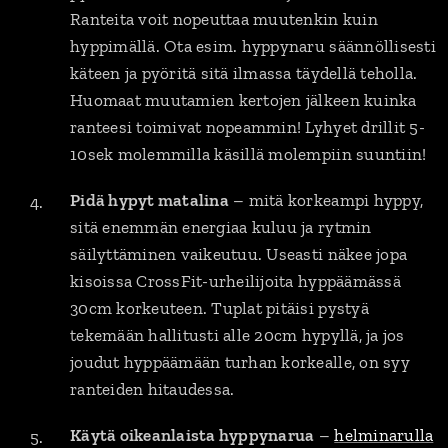
Ranteita voit nopeuttaa muutenkin kuin
hyppimällä. Ota esim. hyppynaru säännöllisesti
käteen ja pyöritä sitä ilmassa täydellä teholla.
Huomaat muutamien kertojen jälkeen kuinka
ranteesi toimivat nopeammin! Lyhyet drillit 5-
10sek molemmilla käsillä molempiin suuntiin!
Pidä hypyt matalina
– mitä korkeampi hyppy,
sitä enemmän energiaa kuluu ja rytmin
säilyttäminen vaikeutuu. Useasti näkee jopa
kisoissa CrossFit-urheilijoita hyppäämässä
30cm korkeuteen. Tuplat pitäisi pystyä
tekemään hallitusti alle 20cm hypyllä, ja jos
joudut hyppäämään turhan korkealle, on syy
ranteiden hitaudessa.
Käytä oikeanlaista hyppynarua
–
helminarulla