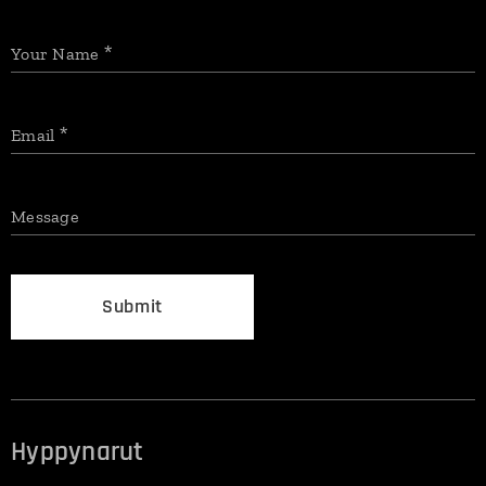
Your Name
Email
Message
Submit
Hyppynarut